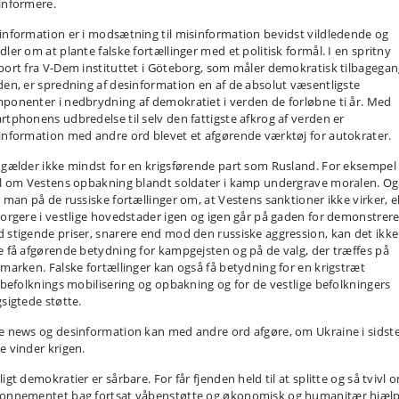
informere.
information er i modsætning til misinformation bevidst vildledende og
dler om at plante falske fortællinger med et politisk formål. I en spritny
port fra V-Dem instituttet i Göteborg, som måler demokratisk tilbagegan
den, er spredning af desinformation en af de absolut væsentligste
ponenter i nedbrydning af demokratiet i verden de forløbne ti år. Med
rtphonens udbredelse til selv den fattigste afkrog af verden er
information med andre ord blevet et afgørende værktøj for autokrater.
 gælder ikke mindst for en krigsførende part som Rusland. For eksempel
vl om Vestens opbakning blandt soldater i kamp undergrave moralen. Og
r man på de russiske fortællinger om, at Vestens sanktioner ikke virker, el
borgere i vestlige hovedstader igen og igen går på gaden for demonstrer
 stigende priser, snarere end mod den russiske aggression, kan det ikke
e få afgørende betydning for kampgejsten og på de valg, der træffes på
gmarken. Falske fortællinger kan også få betydning for en krigstræt
ilbefolknings mobilisering og opbakning og for de vestlige befolkningers
gsigtede støtte.
e news og desinformation kan med andre ord afgøre, om Ukraine i sidst
e vinder krigen.
igt demokratier er sårbare. For får fjenden held til at splitte og så tvivl 
onnementet bag fortsat våbenstøtte og økonomisk og humanitær hjælp,