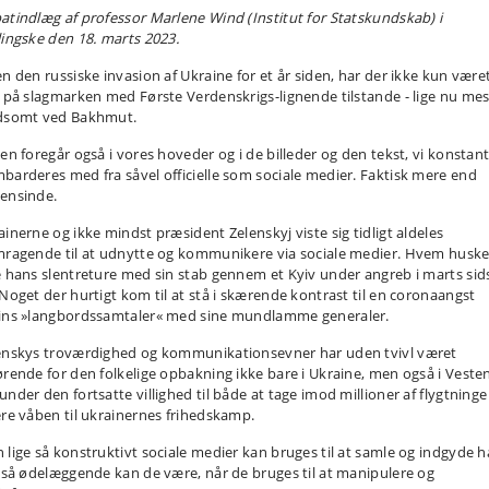
atindlæg af professor Marlene Wind (Institut for Statskundskab) i
lingske den 18. marts 2023.
en den russiske invasion af Ukraine for et år siden, har der ikke kun være
g på slagmarken med Første Verdenskrigs-lignende tilstande - lige nu mes
dsomt ved Bakhmut.
gen foregår også i vores hoveder og i de billeder og den tekst, vi konstan
barderes med fra såvel officielle som sociale medier. Faktisk mere end
ensinde.
ainerne og ikke mindst præsident Zelenskyj viste sig tidligt aldeles
mragende til at udnytte og kommunikere via sociale medier. Hvem huske
e hans slentreture med sin stab gennem et Kyiv under angreb i marts sid
 Noget der hurtigt kom til at stå i skærende kontrast til en coronaangst
ins »langbordssamtaler« med sine mundlamme generaler.
enskys troværdighed og kommunikationsevner har uden tvivl været
ørende for den folkelige opbakning ikke bare i Ukraine, men også i Vesten
under den fortsatte villighed til både at tage imod millioner af flygtninge
ere våben til ukrainernes frihedskamp.
 lige så konstruktivt sociale medier kan bruges til at samle og indgyde h
e så ødelæggende kan de være, når de bruges til at manipulere og