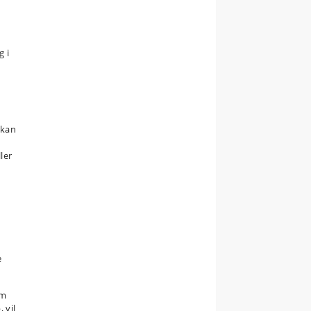
g i
 kan
ler
e
e
om
 vil