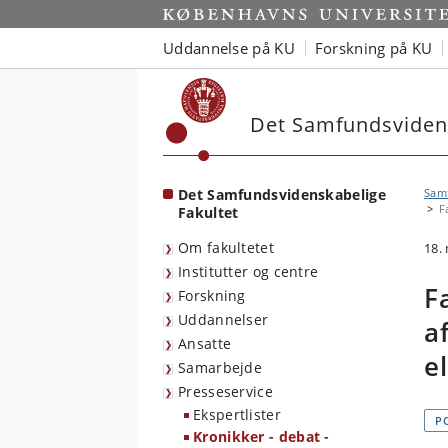
Start
Uddannelse på KU
Forskning på KU
Det Samfundsvidens
Det Samfundsvidenskabelige
Sam
F
Fakultet
Om fakultetet
18.
Institutter og centre
F
Forskning
Uddannelser
a
Ansatte
el
Samarbejde
Presseservice
Ekspertlister
P
Kronikker - debat -