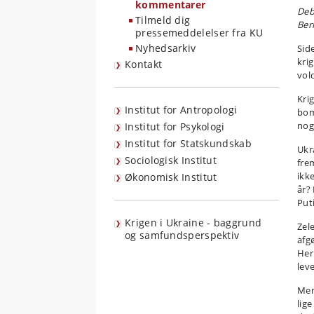
kommentarer
Deb
Tilmeld dig
Ber
pressemeddelelser fra KU
Nyhedsarkiv
Sid
kri
Kontakt
vol
Kri
Institut for Antropologi
bom
nog
Institut for Psykologi
Institut for Statskundskab
Ukr
Sociologisk Institut
fre
ikk
Økonomisk Institut
år?
Put
Krigen i Ukraine - baggrund
Zel
og samfundsperspektiv
afg
Her
lev
Men
lig