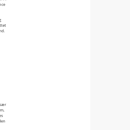
nce
g
ttet
nd.
især
om,
es
den