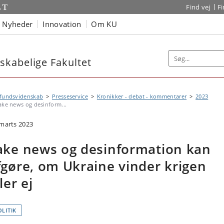
Find vej
F
Nyheder
Innovation
Om KU
kabelige Fakultet
fundsvidenskab
Presseservice
Kronikker - debat - kommentarer
2023
ake news og desinform...
 marts 2023
ake news og desinformation kan
fgøre, om Ukraine vinder krigen
ler ej
OLITIK