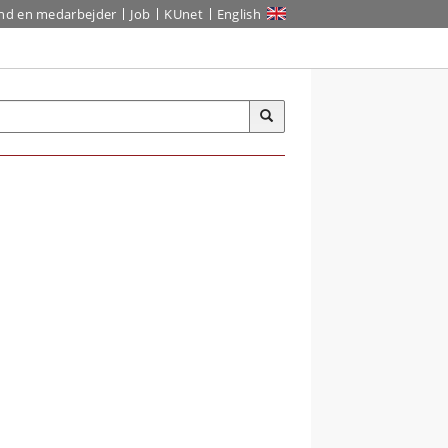
ind en medarbejder
Job
KUnet
English