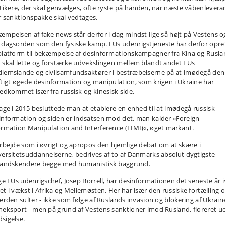
itikere, der skal genvælges, ofte ryste på hånden, når næste våbenlevera
er sanktionspakke skal vedtages.
æmpelsen af fake news står derfor i dag mindst lige så højt på Vestens o
 dagsorden som den fysiske kamp. EUs udenrigstjeneste har derfor opre
platform til bekæmpelse af desinformationskampagner fra Kina og Rusla
 skal lette og forstærke udvekslingen mellem blandt andet EUs
lemslande og civilsamfundsaktører i bestræbelserne på at imødegå den
ftigt øgede desinformation og manipulation, som krigen i Ukraine har
tedkommet især fra russisk og kinesisk side.
bage i 2015 besluttede man at etablere en enhed til at imødegå russisk
information og siden er indsatsen mod det, man kalder »Foreign
ormation Manipulation and Interference (FIMI)«, øget markant.
arbejde som i øvrigt og apropos den hjemlige debat om at skære i
versitetsuddannelserne, bedrives af to af Danmarks absolut dygtigste
landskendere begge med humanistisk baggrund.
lge EUs udenrigschef, Josep Borrell, har desinformationen det seneste år 
et i vækst i Afrika og Mellemøsten. Her har især den russiske fortælling 
verden sulter - ikke som følge af Ruslands invasion og blokering af Ukrain
neksport - men på grund af Vestens sanktioner imod Rusland, floreret u
sigelse.