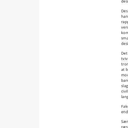
des
Des
han
rap
ver
kom
sma
des
Det
tvi
tro
at 
mod
bar
sla
civ
lan
Fak
end
Særl
ræs