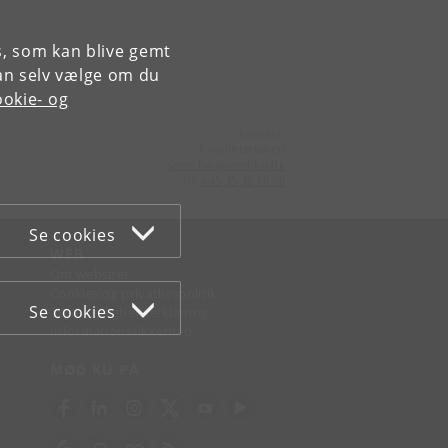
es, som kan blive gemt
an selv vælge om du
okie- og
Kontakt:
Fakultetsstaben
samf-fak
@
samf
.
ku
.
dk
Tlf:
+45 35 32 10 00
Se cookies
WEB
Om websitet
Cookies og privatlivspolitik
Se cookies
Tilgængelighedserklæring
Informationssikkerhed
MØD KU PÅ