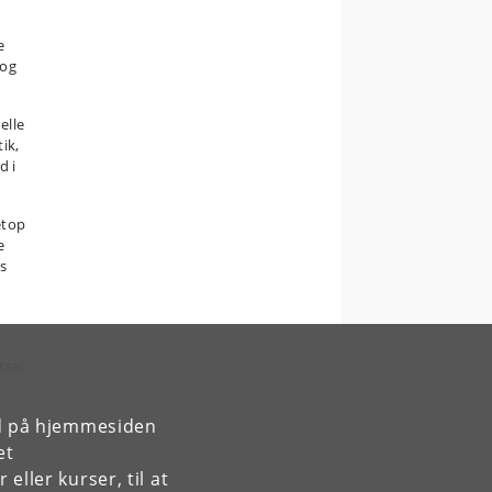
e
 og
elle
ik,
d i
etop
e
s
r
tsat
rd på hjemmesiden
et
ller kurser, til at