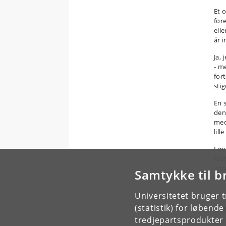
Et 
for
ell
år i
Ja,
- m
fort
sti
En 
den
med
lill
I ø
hje
vor
Samtykke til b
øko
Universitetet bruger 
E
(statistik) for løbend
tredjepartsprodukter t