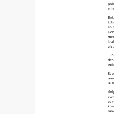
pol
ell
Bek
EUs
en 
Den
med
kra
afs
Til
des
Inf
Et 
uni
rus
Ifø
vær
at 
kor
mod