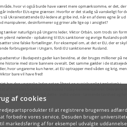
område, hvor vi også burde have været mere opmærksomme, er det, der
egår indenfor EUs egne grænser. Hvorfor er det stadig så vanskeligt for d
ers så Ukrainestøttende EU-ledere at gribe ind, når en af deres egne år ud
nd manipulerer, desinformerer og griner alle lige op i ansigtet?
 jeg tænker naturligvis på Ungarns leder, Viktor Orbán, som trods sin form
en yderst nølende - opbakning til EUs sanktioner og øvrige Ruslands-polit
sætter sine falske fortællinger. For eksempel om, at det er EU, der er skyl
gende forbrugerpriser i Ungarn, fordi EU sanktionerer Rusland.
spadseretur i Budapests gader kan bevidne, at der bruges millioner på n
ne historie med store bannere overalt. Det samme gælder i de statsejed
ier, hvor ungarerne kun hører, at EU optrapper med våden og krig, men
e Viktor bare vil have fred!
vrigt har den ungarske leder netop åbnet en russiskvenlig tænketank i
rtet af Bruxelles befolket med Russia Today-kommentatorer. Desværre e
es og resten af EUs svar på dette - indtil videre - larmende tavshed og for
rug af cookies
nomisk støtte.
tredjepartsprodukter til at registrere brugernes adfæ
mner
e at forbedre vores service. Desuden bruger universitet
il markedsføring af for eksempel udvalgte uddannelser e