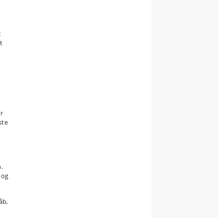
t
t
t
r
ste
.
 og
åb,