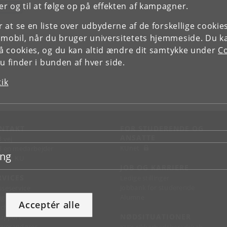
r og til at følge op på effekten af kampagner.
OLITIK
or at se en liste over udbyderne af de forskellige cooki
 mobil, når du bruger universitetets hjemmeside. Du k
slå cookies, og du kan altid ændre dit samtykke under
Co
 finder i bunden af hver side.
tik
NTAKT
FOR STUDERENDE OG
ANSATTE
d vej
KUnet
d en medarbejder
ing
takt KU
JOB OG KARRIERE
RVICES
Ledige stillinger
Jobbank for studerende
sseservice
Alumne
ignguide
Acceptér alle
chandise
NØDSITUATIONER
support
 leverandører