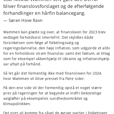
bliver finanslovsforslaget og de efterfølgende
forhandlinger en hårfin balancegang.
Søren Hove Ravn
Wammen kan glæde sig over, at finansloven for 2023 blev
vedtaget forholdsvist smertefrit. Det skyldtes både
forsinkelsen som følge af folketingsvalg og
regeringsdannelse, den høje inflation, som udgjorde et alibi
for en forholdsvis stram finanslov, samt det faktum, at tiltag
som for eksempel våbenhjælp til Ukraine og inflationshjælp
var aftalt på forhånd.
Så let går det formentlig ikke med finansloven for 2024,
hvor Wammen vil blive presset fra flere sider.
På den ene side vil der formentlig opstå et noget større
pres på regeringen for at begynde at indfri bekostelige
valgløfter på eksempelvis sundhedsområdet og
klimapolitikken.
Det pres vil komme fra såvel de øvrige partier i Folketinget