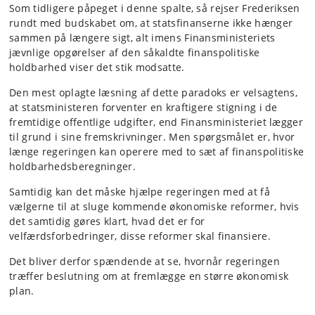
Som tidligere påpeget i denne spalte, så rejser Frederiksen
rundt med budskabet om, at statsfinanserne ikke hænger
sammen på længere sigt, alt imens Finansministeriets
jævnlige opgørelser af den såkaldte finanspolitiske
holdbarhed viser det stik modsatte.
Den mest oplagte læsning af dette paradoks er velsagtens,
at statsministeren forventer en kraftigere stigning i de
fremtidige offentlige udgifter, end Finansministeriet lægger
til grund i sine fremskrivninger. Men spørgsmålet er, hvor
længe regeringen kan operere med to sæt af finanspolitiske
holdbarhedsberegninger.
Samtidig kan det måske hjælpe regeringen med at få
vælgerne til at sluge kommende økonomiske reformer, hvis
det samtidig gøres klart, hvad det er for
velfærdsforbedringer, disse reformer skal finansiere.
Det bliver derfor spændende at se, hvornår regeringen
træffer beslutning om at fremlægge en større økonomisk
plan.