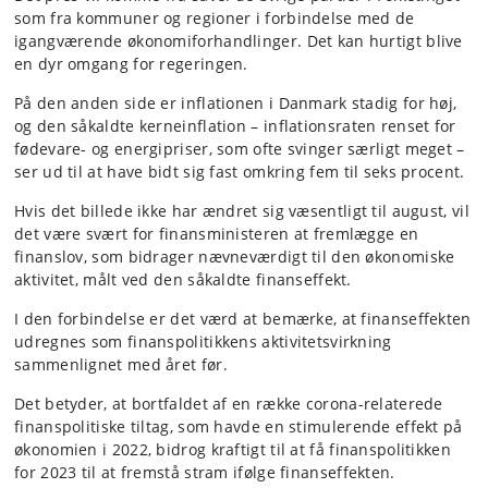
som fra kommuner og regioner i forbindelse med de
igangværende økonomiforhandlinger. Det kan hurtigt blive
en dyr omgang for regeringen.
På den anden side er inflationen i Danmark stadig for høj,
og den såkaldte kerneinflation – inflationsraten renset for
fødevare- og energipriser, som ofte svinger særligt meget –
ser ud til at have bidt sig fast omkring fem til seks procent.
Hvis det billede ikke har ændret sig væsentligt til august, vil
det være svært for finansministeren at fremlægge en
finanslov, som bidrager nævneværdigt til den økonomiske
aktivitet, målt ved den såkaldte finanseffekt.
I den forbindelse er det værd at bemærke, at finanseffekten
udregnes som finanspolitikkens aktivitetsvirkning
sammenlignet med året før.
Det betyder, at bortfaldet af en række corona-relaterede
finanspolitiske tiltag, som havde en stimulerende effekt på
økonomien i 2022, bidrog kraftigt til at få finanspolitikken
for 2023 til at fremstå stram ifølge finanseffekten.