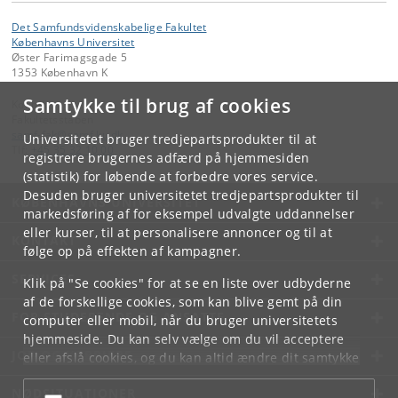
Det Samfundsvidenskabelige Fakultet
Københavns Universitet
Øster Farimagsgade 5
1353 København K
Samtykke til brug af cookies
Kontakt:
Fakultetsstaben
samf-fak
@
samf
.
ku
.
dk
Universitetet bruger tredjepartsprodukter til at
Tlf:
+45 35 32 10 00
registrere brugernes adfærd på hjemmesiden
(statistik) for løbende at forbedre vores service.
Desuden bruger universitetet tredjepartsprodukter til
KØBENHAVNS UNIVERSITET
markedsføring af for eksempel udvalgte uddannelser
eller kurser, til at personalisere annoncer og til at
KONTAKT
følge op på effekten af kampagner.
SERVICES
Klik på "Se cookies" for at se en liste over udbyderne
af de forskellige cookies, som kan blive gemt på din
FOR STUDERENDE OG ANSATTE
computer eller mobil, når du bruger universitetets
hjemmeside. Du kan selv vælge om du vil acceptere
JOB OG KARRIERE
eller afslå cookies, og du kan altid ændre dit samtykke
under
Cookie- og privatlivspolitik
som du finder i
NØDSITUATIONER
bunden af hver side.