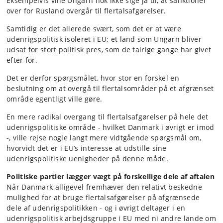
Eksempelvis ville Ungarn nok ikke sige ja til, at sanktioner
over for Rusland overgår til flertalsafgørelser.
Samtidig er det allerede svært, som det er at være
udenrigspolitisk isoleret i EU; et land som Ungarn bliver
udsat for stort politisk pres, som de talrige gange har givet
efter for.
Det er derfor spørgsmålet, hvor stor en forskel en
beslutning om at overgå til flertalsområder på et afgrænset
område egentligt ville gøre.
En mere radikal overgang til flertalsafgørelser på hele det
udenrigspolitiske område - hvilket Danmark i øvrigt er imod
-, ville rejse nogle langt mere vidtgående spørgsmål om,
hvorvidt det er i EU’s interesse at udstille sine
udenrigspolitiske uenigheder på denne måde.
Politiske partier lægger vægt på forskellige dele af aftalen
Når Danmark alligevel fremhæver den relativt beskedne
mulighed for at bruge flertalsafgørelser på afgrænsede
dele af udenrigspolitikken - og i øvrigt deltager i en
udenrigspolitisk arbejdsgruppe i EU med ni andre lande om