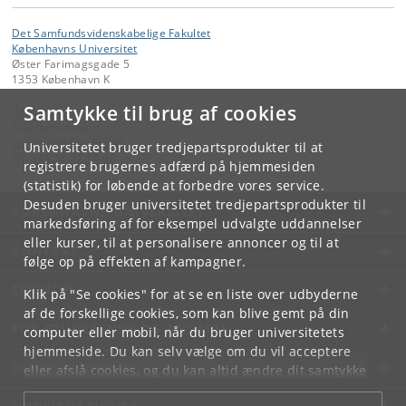
Det Samfundsvidenskabelige Fakultet
Københavns Universitet
Øster Farimagsgade 5
1353 København K
Samtykke til brug af cookies
Kontakt:
Fakultetsstaben
samf-fak
@
samf
.
ku
.
dk
Universitetet bruger tredjepartsprodukter til at
Tlf:
+45 35 32 10 00
registrere brugernes adfærd på hjemmesiden
(statistik) for løbende at forbedre vores service.
Desuden bruger universitetet tredjepartsprodukter til
KØBENHAVNS UNIVERSITET
markedsføring af for eksempel udvalgte uddannelser
eller kurser, til at personalisere annoncer og til at
KONTAKT
følge op på effekten af kampagner.
SERVICES
Klik på "Se cookies" for at se en liste over udbyderne
af de forskellige cookies, som kan blive gemt på din
FOR STUDERENDE OG ANSATTE
computer eller mobil, når du bruger universitetets
hjemmeside. Du kan selv vælge om du vil acceptere
JOB OG KARRIERE
eller afslå cookies, og du kan altid ændre dit samtykke
under
Cookie- og privatlivspolitik
som du finder i