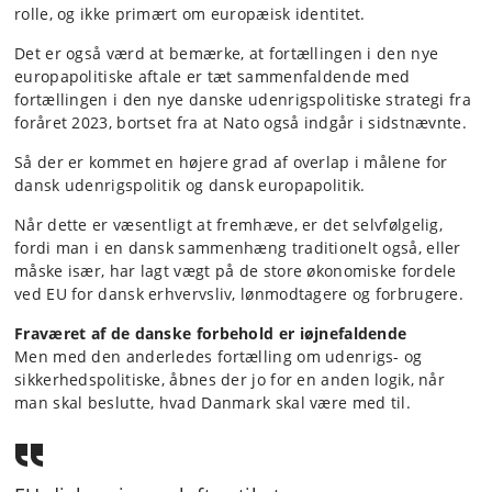
rolle, og ikke primært om europæisk identitet.
Det er også værd at bemærke, at fortællingen i den nye
europapolitiske aftale er tæt sammenfaldende med
fortællingen i den nye danske udenrigspolitiske strategi fra
foråret 2023, bortset fra at Nato også indgår i sidstnævnte.
Så der er kommet en højere grad af overlap i målene for
dansk udenrigspolitik og dansk europapolitik.
Når dette er væsentligt at fremhæve, er det selvfølgelig,
fordi man i en dansk sammenhæng traditionelt også, eller
måske især, har lagt vægt på de store økonomiske fordele
ved EU for dansk erhvervsliv, lønmodtagere og forbrugere.
Fraværet af de danske forbehold er iøjnefaldende
Men med den anderledes fortælling om udenrigs- og
sikkerhedspolitiske, åbnes der jo for en anden logik, når
man skal beslutte, hvad Danmark skal være med til.