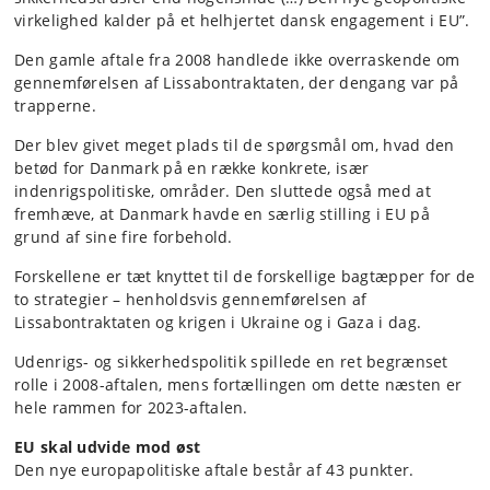
virkelighed kalder på et helhjertet dansk engagement i EU”.
Den gamle aftale fra 2008 handlede ikke overraskende om
gennemførelsen af Lissabontraktaten, der dengang var på
trapperne.
Der blev givet meget plads til de spørgsmål om, hvad den
betød for Danmark på en række konkrete, især
indenrigspolitiske, områder. Den sluttede også med at
fremhæve, at Danmark havde en særlig stilling i EU på
grund af sine fire forbehold.
Forskellene er tæt knyttet til de forskellige bagtæpper for de
to strategier – henholdsvis gennemførelsen af
Lissabontraktaten og krigen i Ukraine og i Gaza i dag.
Udenrigs- og sikkerhedspolitik spillede en ret begrænset
rolle i 2008-aftalen, mens fortællingen om dette næsten er
hele rammen for 2023-aftalen.
EU skal udvide mod øst
Den nye europapolitiske aftale består af 43 punkter.