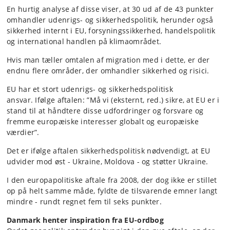
En hurtig analyse af disse viser, at 30 ud af de 43 punkter
omhandler udenrigs- og sikkerhedspolitik, herunder også
sikkerhed internt i EU, forsyningssikkerhed, handelspolitik
og international handlen på klimaområdet.
Hvis man tæller omtalen af migration med i dette, er der
endnu flere områder, der omhandler sikkerhed og risici.
EU har et stort udenrigs- og sikkerhedspolitisk
ansvar. Ifølge aftalen: ”Må vi (eksternt, red.) sikre, at EU er i
stand til at håndtere disse udfordringer og forsvare og
fremme europæiske interesser globalt og europæiske
værdier”.
Det er ifølge aftalen sikkerhedspolitisk nødvendigt, at EU
udvider mod øst - Ukraine, Moldova - og støtter Ukraine.
I den europapolitiske aftale fra 2008, der dog ikke er stillet
op på helt samme måde, fyldte de tilsvarende emner langt
mindre - rundt regnet fem til seks punkter.
Danmark henter inspiration fra EU-ordbog