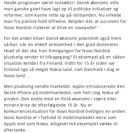
Havde prognosen været nulvækst i dansk økonomi, ville
man ganske givet have lagt op til politiske initiativer og
reformer, som kunne rette op på stilstanden. Nu virkede
man fra politisk hold tilfredse. Betyder det, at succesen for
Novo Nordisk risikerer at blive en sovepude?
For det andet bliver dansk økonomi potentielt også mere
sårbar, når en enkelt virksomhed i den grad dominerer.
Hvad vil der ske, hvis fremgangen for Novo Nordisk
pludselig vender til tilbagegang? Et eksempel på en sådan
situation kendes fra Finland. Indtil for 15 år siden var
Finland lige så meget Nokia-land, som Danmark i dag er
Novo-land.
Men pludselig vendte markedet. Apple introducerede den
første iPhone på mobilmarkedet, som helt slog Nokia af
pinden. Den endte med en finsk økonomi i større eller
mindre krise de efterfølgende 10 år. Nu er
konkurrencesituation for Novo Nordisk heldigvis en anden.
Novo Nordisk er i forhold til mobilmarkedet mere som
Apple end som Nokia. Alligevel må eksemplet vække til
eftertanke.