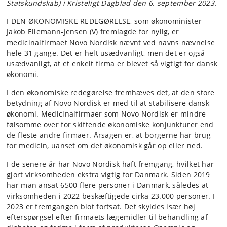
Statskundskab) i Kristeligt Dagblad den 6. september 2023.
I DEN ØKONOMISKE REDEGØRELSE, som økonominister
Jakob Ellemann-Jensen (V) fremlagde for nylig, er
medicinalfirmaet Novo Nordisk nævnt ved navns nævnelse
hele 31 gange. Det er helt usædvanligt, men det er også
usædvanligt, at et enkelt firma er blevet så vigtigt for dansk
økonomi.
I den økonomiske redegørelse fremhæves det, at den store
betydning af Novo Nordisk er med til at stabilisere dansk
økonomi. Medicinalfirmaer som Novo Nordisk er mindre
følsomme over for skiftende økonomiske konjunkturer end
de fleste andre firmaer. Årsagen er, at borgerne har brug
for medicin, uanset om det økonomisk går op eller ned.
I de senere år har Novo Nordisk haft fremgang, hvilket har
gjort virksomheden ekstra vigtig for Danmark. Siden 2019
har man ansat 6500 flere personer i Danmark, således at
virksomheden i 2022 beskæftigede cirka 23.000 personer. I
2023 er fremgangen blot fortsat. Det skyldes især høj
efterspørgsel efter firmaets lægemidler til behandling af