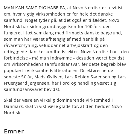
MAN KAN SAMTIDIG HÅBE PÅ, at Novo Nordisk er bevidst
om, hvor vigtig virksomheden er for hele det danske
samfund. Noget tyder på, at det også er tilfældet. Novo
Nordisk har siden grundlæggelsen for 100 år siden
fungeret i tæt samklang med firmaets danske baggrund,
som man har været afhængig af med henblik på
råvareforsyning, veluddannet arbejdskraft og den
udbyggede danske sundhedssektor. Novo Nordisk har i den
forbindelse - må man indrømme - desuden været bevidst
om virksomhedens samfundsansvar, før dette begreb blev
populært i virksomhedslitteraturen. Direktørerne de
seneste 50 år, Mads Øvlisen, Lars Rebien Sørensen og Lars
Fruergaard Jørgensen, har i ord og handling været sig
samfundsansvaret bevidst.
Skal der være en virkelig dominerende virksomhed i
Danmark, skal vi vist være glade for, at den hedder Novo
Nordisk.
Emner