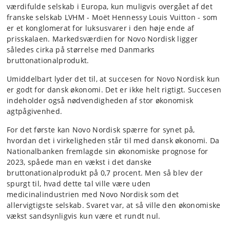
værdifulde selskab i Europa, kun muligvis overgået af det
franske selskab LVHM - Moët Hennessy Louis Vuitton - som
er et konglomerat for luksusvarer i den høje ende af
prisskalaen. Markedsværdien for Novo Nordisk ligger
således cirka på størrelse med Danmarks
bruttonationalprodukt.
Umiddelbart lyder det til, at succesen for Novo Nordisk kun
er godt for dansk økonomi. Det er ikke helt rigtigt. Succesen
indeholder også nødvendigheden af stor økonomisk
agtpågivenhed.
For det første kan Novo Nordisk spærre for synet på,
hvordan det i virkeligheden står til med dansk økonomi. Da
Nationalbanken fremlagde sin økonomiske prognose for
2023, spåede man en vækst i det danske
bruttonationalprodukt på 0,7 procent. Men så blev der
spurgt til, hvad dette tal ville være uden
medicinalindustrien med Novo Nordisk som det
allervigtigste selskab. Svaret var, at så ville den økonomiske
vækst sandsynligvis kun være et rundt nul.