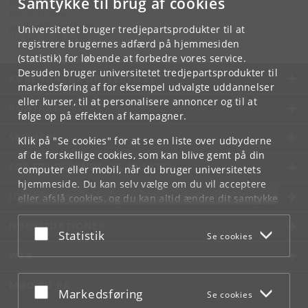
Samtykke til brug af cookies
Kontakt:
Fakultetsstaben
samf-fak
@
samf
.
ku
.
dk
Universitetet bruger tredjepartsprodukter til at
Tlf:
+45 35 32 10 00
registrere brugernes adfærd på hjemmesiden
(statistik) for løbende at forbedre vores service.
Desuden bruger universitetet tredjepartsprodukter til
KØBENHAVNS UNIVERSITET
markedsføring af for eksempel udvalgte uddannelser
eller kurser, til at personalisere annoncer og til at
KONTAKT
følge op på effekten af kampagner.
SERVICES
Klik på "Se cookies" for at se en liste over udbyderne
af de forskellige cookies, som kan blive gemt på din
FOR STUDERENDE OG ANSATTE
computer eller mobil, når du bruger universitetets
hjemmeside. Du kan selv vælge om du vil acceptere
JOB OG KARRIERE
eller afslå cookies, og du kan altid ændre dit samtykke
under
Cookie- og privatlivspolitik
som du finder i
NØDSITUATIONER
bunden af hver side.
Acceptér eller afslå
Statistik
Se cookies
Googles privatlivspolitik
WEB
MØD KU PÅ
Acceptér eller afslå
Markedsføring
Se cookies