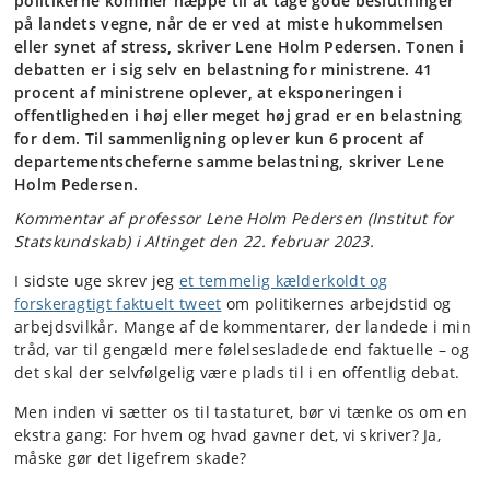
politikerne kommer næppe til at tage gode beslutninger
på landets vegne, når de er ved at miste hukommelsen
eller synet af stress, skriver Lene Holm Pedersen. Tonen i
debatten er i sig selv en belastning for ministrene. 41
procent af ministrene oplever, at eksponeringen i
offentligheden i høj eller meget høj grad er en belastning
for dem. Til sammenligning oplever kun 6 procent af
departementscheferne samme belastning, skriver Lene
Holm Pedersen.
Kommentar af professor Lene Holm Pedersen (Institut for
Statskundskab) i Altinget den 22. februar 2023.
I sidste uge skrev jeg
et temmelig kælderkoldt og
forskeragtigt faktuelt tweet
om politikernes arbejdstid og
arbejdsvilkår. Mange af de kommentarer, der landede i min
tråd, var til gengæld mere følelsesladede end faktuelle – og
det skal der selvfølgelig være plads til i en offentlig debat.
Men inden vi sætter os til tastaturet, bør vi tænke os om en
ekstra gang: For hvem og hvad gavner det, vi skriver? Ja,
måske gør det ligefrem skade?