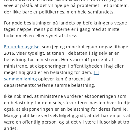
vove at påstå, at det vil hjælpe på problemet – et problem,
der ikke bare er politikernes, men hele samfundets.
For gode beslutninger på landets og befolkningens vegne
tages næppe, mens politikerne er i gang med at miste
hukommelsen eller synet af stress.
En undersøgelse
, som jeg og mine kollegaer udgav tilbage i
2016, viser tydeligt, at tonen i debatten i sig selv er en
belastning for ministrene. Her svarer 41 procent af
ministrene, at eksponeringen i offentligheden i høj eller
meget høj grad er en belastning for dem.
Til
sammenligning
oplever kun 6 procent af
departementscheferne samme belastning.
Ikke nok med, at ministrene vurderer eksponeringen som
en belastning for dem selv, så vurderer næsten hver tredje
også, at eksponeringen er en belastning for deres familie.
Mange politikere ved selvfølgelig godt, at det har en pris at
være en offentlig person, og at det vil være illusorisk at tro
andet.