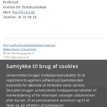
Professor
Institut for Statskundskab
Mail:
lhp@ifs.ku.dk
Telefon:
35 33 58 28
Det Samfundsvidenskabelige Fakultet
Københavns Universitet
Øster Farimagsgade 5
1353 København K
Samtykke til brug af cookies
Kontakt:
Fakultetsstaben
samf-fak
@
samf
.
ku
.
dk
Universitetet bruger tredjepartsprodukter til at
Tlf:
+45 35 32 10 00
registrere brugernes adfærd på hjemmesiden
(statistik) for løbende at forbedre vores service.
Desuden bruger universitetet tredjepartsprodukter til
KØBENHAVNS UNIVERSITET
markedsføring af for eksempel udvalgte uddannelser
eller kurser, til at personalisere annoncer og til at
KONTAKT
følge op på effekten af kampagner.