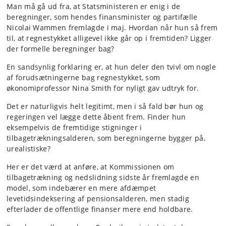
Man må gå ud fra, at Statsministeren er enig i de
beregninger, som hendes finansminister og partifælle
Nicolai Wammen fremlagde i maj. Hvordan når hun så frem
til, at regnestykket alligevel ikke går op i fremtiden? Ligger
der formelle beregninger bag?
En sandsynlig forklaring er, at hun deler den tvivl om nogle
af forudsætningerne bag regnestykket, som
økonomiprofessor Nina Smith for nyligt gav udtryk for.
Det er naturligvis helt legitimt, men i så fald bør hun og
regeringen vel lægge dette åbent frem. Finder hun
eksempelvis de fremtidige stigninger i
tilbagetrækningsalderen, som beregningerne bygger på,
urealistiske?
Her er det værd at anføre, at Kommissionen om
tilbagetrækning og nedslidning sidste år fremlagde en
model, som indebærer en mere afdæmpet
levetidsindeksering af pensionsalderen, men stadig
efterlader de offentlige finanser mere end holdbare.