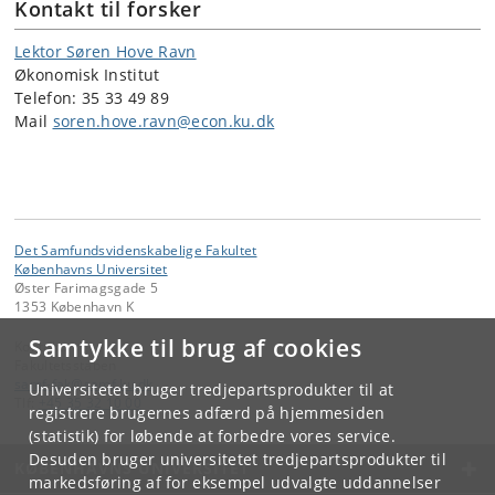
Kontakt til forsker
Lektor Søren Hove Ravn
Økonomisk Institut
Telefon: 35 33 49 89
Mail
soren.hove.ravn@econ.ku.dk
Det Samfundsvidenskabelige Fakultet
Københavns Universitet
Øster Farimagsgade 5
1353 København K
Samtykke til brug af cookies
Kontakt:
Fakultetsstaben
samf-fak
@
samf
.
ku
.
dk
Universitetet bruger tredjepartsprodukter til at
Tlf:
+45 35 32 10 00
registrere brugernes adfærd på hjemmesiden
(statistik) for løbende at forbedre vores service.
Desuden bruger universitetet tredjepartsprodukter til
KØBENHAVNS UNIVERSITET
markedsføring af for eksempel udvalgte uddannelser