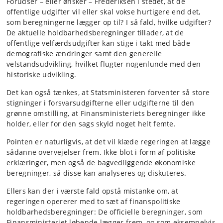
Forudser – eller ønsker – Frederiksen i stedet, at de
offentlige udgifter vil eller skal vokse hurtigere end det,
som beregningerne lægger op til? I så fald, hvilke udgifter?
De aktuelle holdbarhedsberegninger tillader, at de
offentlige velfærdsudgifter kan stige i takt med både
demografiske ændringer samt den generelle
velstandsudvikling, hvilket flugter nogenlunde med den
historiske udvikling.
Det kan også tænkes, at Statsministeren forventer så store
stigninger i forsvarsudgifterne eller udgifterne til den
grønne omstilling, at Finansministeriets beregninger ikke
holder, eller for den sags skyld noget helt femte.
Pointen er naturligvis, at det vil klæde regeringen at lægge
sådanne overvejelser frem. Ikke blot i form af politiske
erklæringer, men også de bagvedliggende økonomiske
beregninger, så disse kan analyseres og diskuteres.
Ellers kan der i værste fald opstå mistanke om, at
regeringen opererer med to sæt af finanspolitiske
holdbarhedsberegninger: De officielle beregninger, som
Finansministeriet løbende lægger frem, og som eksempelvis