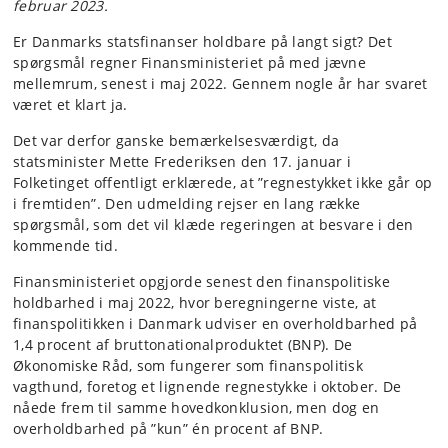
februar 2023.
Er Danmarks statsfinanser holdbare på langt sigt? Det
spørgsmål regner Finansministeriet på med jævne
mellemrum, senest i maj 2022. Gennem nogle år har svaret
været et klart ja.
Det var derfor ganske bemærkelsesværdigt, da
statsminister Mette Frederiksen den 17. januar i
Folketinget offentligt erklærede, at ”regnestykket ikke går op
i fremtiden”. Den udmelding rejser en lang række
spørgsmål, som det vil klæde regeringen at besvare i den
kommende tid.
Finansministeriet opgjorde senest den finanspolitiske
holdbarhed i maj 2022, hvor beregningerne viste, at
finanspolitikken i Danmark udviser en overholdbarhed på
1,4 procent af bruttonationalproduktet (BNP). De
Økonomiske Råd, som fungerer som finanspolitisk
vagthund, foretog et lignende regnestykke i oktober. De
nåede frem til samme hovedkonklusion, men dog en
overholdbarhed på ”kun” én procent af BNP.