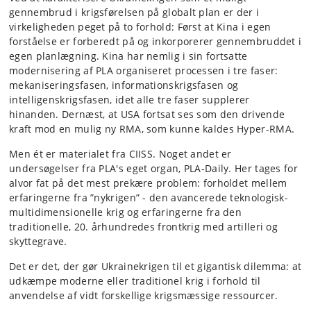
gennembrud i krigsførelsen på globalt plan er der i
virkeligheden peget på to forhold: Først at Kina i egen
forståelse er forberedt på og inkorporerer gennembruddet i
egen planlægning. Kina har nemlig i sin fortsatte
modernisering af PLA organiseret processen i tre faser:
mekaniseringsfasen, informationskrigsfasen og
intelligenskrigsfasen, idet alle tre faser supplerer
hinanden. Dernæst, at USA fortsat ses som den drivende
kraft mod en mulig ny RMA, som kunne kaldes Hyper-RMA.
Men ét er materialet fra CIISS. Noget andet er
undersøgelser fra PLA's eget organ, PLA-Daily. Her tages for
alvor fat på det mest prekære problem: forholdet mellem
erfaringerne fra ”nykrigen” - den avancerede teknologisk-
multidimensionelle krig og erfaringerne fra den
traditionelle, 20. århundredes frontkrig med artilleri og
skyttegrave.
Det er det, der gør Ukrainekrigen til et gigantisk dilemma: at
udkæmpe moderne eller traditionel krig i forhold til
anvendelse af vidt forskellige krigsmæssige ressourcer.