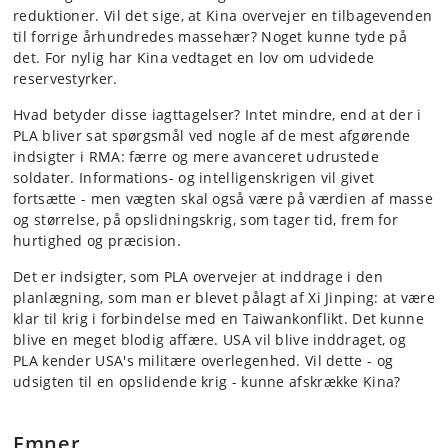
reduktioner. Vil det sige, at Kina overvejer en tilbagevenden
til forrige århundredes massehær? Noget kunne tyde på
det. For nylig har Kina vedtaget en lov om udvidede
reservestyrker.
Hvad betyder disse iagttagelser? Intet mindre, end at der i
PLA bliver sat spørgsmål ved nogle af de mest afgørende
indsigter i RMA: færre og mere avanceret udrustede
soldater. Informations- og intelligenskrigen vil givet
fortsætte - men vægten skal også være på værdien af masse
og størrelse, på opslidningskrig, som tager tid, frem for
hurtighed og præcision.
Det er indsigter, som PLA overvejer at inddrage i den
planlægning, som man er blevet pålagt af Xi Jinping: at være
klar til krig i forbindelse med en Taiwankonflikt. Det kunne
blive en meget blodig affære. USA vil blive inddraget, og
PLA kender USA's militære overlegenhed. Vil dette - og
udsigten til en opslidende krig - kunne afskrække Kina?
Emner