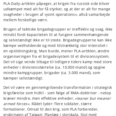
PLA-Daily-artiklen påpeger, at krigen fra russisk side bliver
udkæmpet med alt for få styrker, og at der er alt for mange
svagheder i brugen af »joint operations«, altså samarbejde
mellem forskellige værn.
Brugen af taktiske brigadegrupper er ineffektiv og svag, ikke
mindst fordi kapaciteten til at fungere sammenhængende
og selvstændigt ikke er til stede. Brigadegrupperne kan ikke
kæmpe vedholdende og med tilstrækkelig stor intensitet i
en opslidningskrig. Man burde, mener PLA-artiklen, ændre
organiseringen fra et brigadesystem til et divisionssystem.
Det vil sige vende tilbage til tidligere tiders kamp med store
enheder i divisionsstørrelse (ca. 10.000 mand) og opgive
mindre kampgrupper, brigader (ca. 3.000 mand), som
kæmper selvstændigt.
Det vil være en gennemgribende transformation i strategisk
krigsførelse som hidtil - som følge af RMA-doktriner - netop
kræver mindre, men effektive enheder,
»leaner but meaner
armed forces«
. Rådet lyder: flere soldater, større
formationer. Omsat til den krig, som PLA forbereder,
erobringen af Taiwan: Planlæg i storskala. Slut med