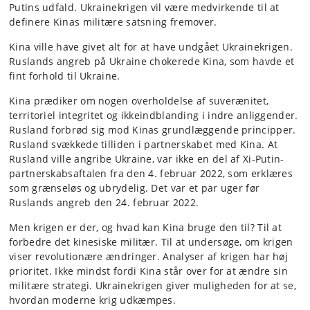
Putins udfald. Ukrainekrigen vil være medvirkende til at
definere Kinas militære satsning fremover.
Kina ville have givet alt for at have undgået Ukrainekrigen.
Ruslands angreb på Ukraine chokerede Kina, som havde et
fint forhold til Ukraine.
Kina prædiker om nogen overholdelse af suverænitet,
territoriel integritet og ikkeindblanding i indre anliggender.
Rusland forbrød sig mod Kinas grundlæggende principper.
Rusland svækkede tilliden i partnerskabet med Kina. At
Rusland ville angribe Ukraine, var ikke en del af Xi-Putin-
partnerskabsaftalen fra den 4. februar 2022, som erklæres
som grænseløs og ubrydelig. Det var et par uger før
Ruslands angreb den 24. februar 2022.
Men krigen er der, og hvad kan Kina bruge den til? Til at
forbedre det kinesiske militær. Til at undersøge, om krigen
viser revolutionære ændringer. Analyser af krigen har høj
prioritet. Ikke mindst fordi Kina står over for at ændre sin
militære strategi. Ukrainekrigen giver muligheden for at se,
hvordan moderne krig udkæmpes.