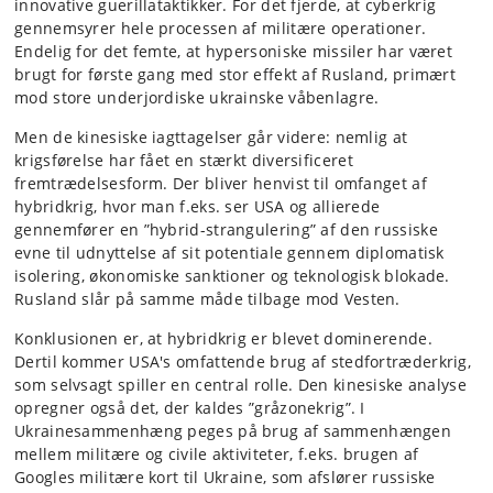
innovative guerillataktikker. For det fjerde, at cyberkrig
gennemsyrer hele processen af militære operationer.
Endelig for det femte, at hypersoniske missiler har været
brugt for første gang med stor effekt af Rusland, primært
mod store underjordiske ukrainske våbenlagre.
Men de kinesiske iagttagelser går videre: nemlig at
krigsførelse har fået en stærkt diversificeret
fremtrædelsesform. Der bliver henvist til omfanget af
hybridkrig, hvor man f.eks. ser USA og allierede
gennemfører en ”hybrid-strangulering” af den russiske
evne til udnyttelse af sit potentiale gennem diplomatisk
isolering, økonomiske sanktioner og teknologisk blokade.
Rusland slår på samme måde tilbage mod Vesten.
Konklusionen er, at hybridkrig er blevet dominerende.
Dertil kommer USA's omfattende brug af stedfortræderkrig,
som selvsagt spiller en central rolle. Den kinesiske analyse
opregner også det, der kaldes ”gråzonekrig”. I
Ukrainesammenhæng peges på brug af sammenhængen
mellem militære og civile aktiviteter, f.eks. brugen af
Googles militære kort til Ukraine, som afslører russiske