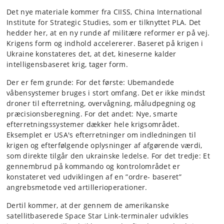
Det nye materiale kommer fra CIISS, China International
Institute for Strategic Studies, som er tilknyttet PLA. Det
hedder her, at en ny runde af militære reformer er på vej.
Krigens form og indhold accelererer. Baseret på krigen i
Ukraine konstateres det, at det, kineserne kalder
intelligensbaseret krig, tager form.
Der er fem grunde: For det første: Ubemandede
våbensystemer bruges i stort omfang. Det er ikke mindst
droner til efterretning, overvågning, måludpegning og
præcisionsberegning. For det andet: Nye, smarte
efterretningssystemer dækker hele krigsområdet.
Eksemplet er USA's efterretninger om indledningen til
krigen og efterfølgende oplysninger af afgørende værdi,
som direkte tilgår den ukrainske ledelse. For det tredje: Et
gennembrud på kommando og kontrolområdet er
konstateret ved udviklingen af en ”ordre- baseret”
angrebsmetode ved artillerioperationer.
Dertil kommer, at der gennem de amerikanske
satellitbaserede Space Star Link-terminaler udvikles