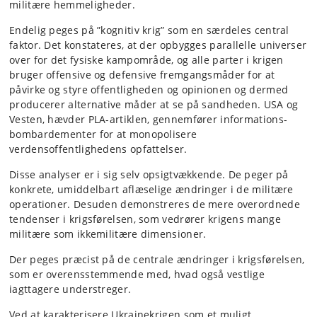
militære hemmeligheder.
Endelig peges på ”kognitiv krig” som en særdeles central
faktor. Det konstateres, at der opbygges parallelle universer
over for det fysiske kampområde, og alle parter i krigen
bruger offensive og defensive fremgangsmåder for at
påvirke og styre offentligheden og opinionen og dermed
producerer alternative måder at se på sandheden. USA og
Vesten, hævder PLA-artiklen, gennemfører informations-
bombardementer for at monopolisere
verdensoffentlighedens opfattelser.
Disse analyser er i sig selv opsigtvækkende. De peger på
konkrete, umiddelbart aflæselige ændringer i de militære
operationer. Desuden demonstreres de mere overordnede
tendenser i krigsførelsen, som vedrører krigens mange
militære som ikkemilitære dimensioner.
Der peges præcist på de centrale ændringer i krigsførelsen,
som er overensstemmende med, hvad også vestlige
iagttagere understreger.
Ved at karakterisere Ukrainekrigen som et muligt