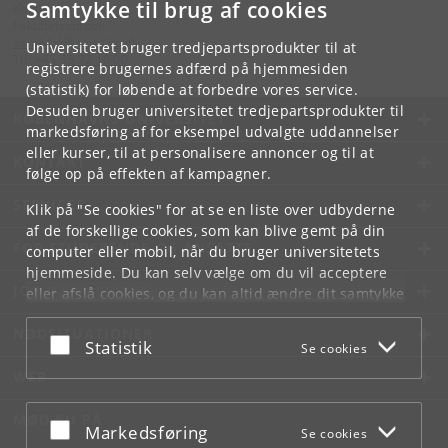
Samtykke til brug af cookies
Kontakt:
Fakultetsstaben
samf-fak
@
samf
.
ku
.
dk
Universitetet bruger tredjepartsprodukter til at
Tlf:
+45 35 32 10 00
registrere brugernes adfærd på hjemmesiden
(statistik) for løbende at forbedre vores service.
Desuden bruger universitetet tredjepartsprodukter til
KØBENHAVNS UNIVERSITET
markedsføring af for eksempel udvalgte uddannelser
eller kurser, til at personalisere annoncer og til at
KONTAKT
følge op på effekten af kampagner.
SERVICES
Klik på "Se cookies" for at se en liste over udbyderne
af de forskellige cookies, som kan blive gemt på din
FOR STUDERENDE OG ANSATTE
computer eller mobil, når du bruger universitetets
hjemmeside. Du kan selv vælge om du vil acceptere
JOB OG KARRIERE
eller afslå cookies, og du kan altid ændre dit samtykke
under
Cookie- og privatlivspolitik
som du finder i
NØDSITUATIONER
bunden af hver side.
Acceptér eller afslå
Statistik
Se cookies
Googles privatlivspolitik
WEB
MØD KU PÅ
Acceptér eller afslå
Markedsføring
Se cookies