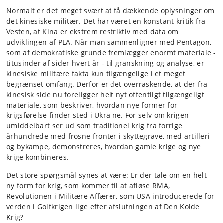
Normalt er det meget svært at få dækkende oplysninger om
det kinesiske militær. Det har været en konstant kritik fra
Vesten, at Kina er ekstrem restriktiv med data om
udviklingen af PLA. Når man sammenligner med Pentagon,
som af demokratiske grunde fremlægger enormt materiale -
titusinder af sider hvert år - til granskning og analyse, er
kinesiske militære fakta kun tilgængelige i et meget
begrænset omfang. Derfor er det overraskende, at der fra
kinesisk side nu foreligger helt nyt offentligt tilgængeligt
materiale, som beskriver, hvordan nye former for
krigsførelse finder sted i Ukraine. For selv om krigen
umiddelbart ser ud som traditionel krig fra forrige
århundrede med frosne fronter i skyttegrave, med artilleri
og bykampe, demonstreres, hvordan gamle krige og nye
krige kombineres.
Det store spørgsmål synes at være: Er der tale om en helt
ny form for krig, som kommer til at afløse RMA,
Revolutionen i Militære Affærer, som USA introducerede for
verden i Golfkrigen lige efter afslutningen af Den Kolde
Krig?