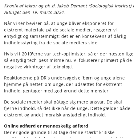
Kronik af lektor og ph.d. Jakob Demant (Sociologisk Institut) i
Altinget den 19. marts 2024.
Når vi ser beviser på, at unge bliver eksponeret for
ekstremt materiale på de sociale medier, reagerer vi
entydigt og samstemmigt; det er en konsekvens af dårlig
indholdsstyring fra de sociale mediers side.
Hvis vi i 2010'erne var tech-optimister, så er der næsten lige
så entydig tech-pessimisme nu. Vi fokuserer primært på de
negative virkninger af teknologi.
Reaktionerne på DR's undersøgelse 'børn og unge alene
hjemme på nettet' om unge, der udsættes for ekstremt
indhold, gentager med god grund dette mønster.
De sociale medier skal påtage sig mere ansvar. De skal
fjerne indhold, så det ikke når de unge. Dette gælder både
ekstremt og andet moralsk anstødeligt indhold.
Online adfærd er menneskelig adfærd
Der er gode grunde til at tage denne stærkt kritiske