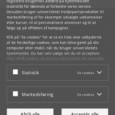
registrere brugernes adfærd på hjemmesiden
(statistik) for løbende at forbedre vores service.
Desuden bruger universitetet tredjepartsprodukter til
KØBENHAVNS UNIVERSITET
markedsføring af for eksempel udvalgte uddannelser
eller kurser, til at personalisere annoncer og til at
KONTAKT
følge op på effekten af kampagner.
SERVICES
Klik på "Se cookies" for at se en liste over udbyderne
af de forskellige cookies, som kan blive gemt på din
FOR STUDERENDE OG ANSATTE
computer eller mobil, når du bruger universitetets
hjemmeside. Du kan selv vælge om du vil acceptere
JOB OG KARRIERE
eller afslå cookies, og du kan altid ændre dit samtykke
under
Cookie- og privatlivspolitik
som du finder i
NØDSITUATIONER
bunden af hver side.
Acceptér eller afslå
Statistik
Se cookies
Googles privatlivspolitik
WEB
MØD KU PÅ
Acceptér eller afslå
Markedsføring
Se cookies
Afslå alle
Acceptér alle