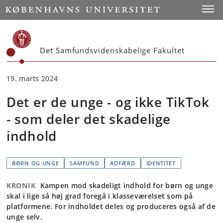
Start
Toggl
Det Samfundsvidenskabelige Fakultet
19. marts 2024
Det er de unge - og ikke TikTok
- som deler det skadelige
indhold
BØRN OG UNGE
SAMFUND
ADFÆRD
IDENTITET
KRONIK
Kampen mod skadeligt indhold for børn og unge
skal i lige så høj grad foregå i klasseværelset som på
platformene. For indholdet deles og produceres også af de
unge selv.