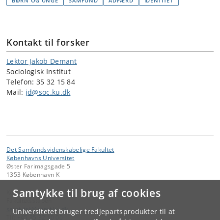
BØRN OG UNGE
SAMFUND
ADFÆRD
IDENTITET
Kontakt til forsker
Lektor Jakob Demant
Sociologisk Institut
Telefon: 35 32 15 84
Mail:
jd@soc.ku.dk
Det Samfundsvidenskabelige Fakultet
Københavns Universitet
Øster Farimagsgade 5
1353 København K
Samtykke til brug af cookies
Kontakt:
Fakultetsstaben
samf-fak
@
samf
.
ku
.
dk
Universitetet bruger tredjepartsprodukter til at
Tlf:
+45 35 32 10 00