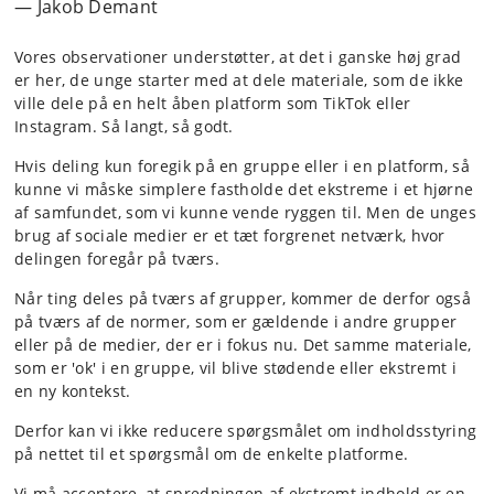
Jakob Demant
Vores observationer understøtter, at det i ganske høj grad
er her, de unge starter med at dele materiale, som de ikke
ville dele på en helt åben platform som TikTok eller
Instagram. Så langt, så godt.
Hvis deling kun foregik på en gruppe eller i en platform, så
kunne vi måske simplere fastholde det ekstreme i et hjørne
af samfundet, som vi kunne vende ryggen til. Men de unges
brug af sociale medier er et tæt forgrenet netværk, hvor
delingen foregår på tværs.
Når ting deles på tværs af grupper, kommer de derfor også
på tværs af de normer, som er gældende i andre grupper
eller på de medier, der er i fokus nu. Det samme materiale,
som er 'ok' i en gruppe, vil blive stødende eller ekstremt i
en ny kontekst.
Derfor kan vi ikke reducere spørgsmålet om indholdsstyring
på nettet til et spørgsmål om de enkelte platforme.
Vi må acceptere, at spredningen af ekstremt indhold er en