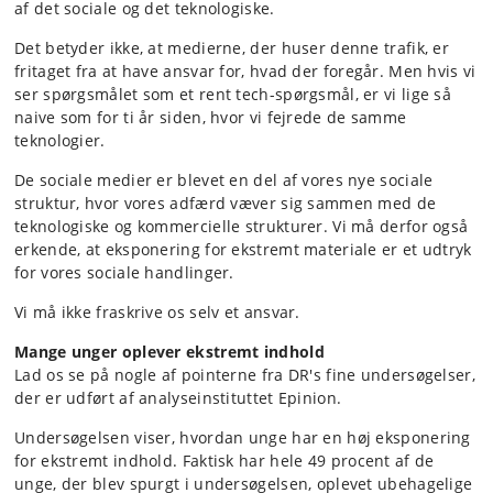
af det sociale og det teknologiske.
Det betyder ikke, at medierne, der huser denne trafik, er
fritaget fra at have ansvar for, hvad der foregår. Men hvis vi
ser spørgsmålet som et rent tech-spørgsmål, er vi lige så
naive som for ti år siden, hvor vi fejrede de samme
teknologier.
De sociale medier er blevet en del af vores nye sociale
struktur, hvor vores adfærd væver sig sammen med de
teknologiske og kommercielle strukturer. Vi må derfor også
erkende, at eksponering for ekstremt materiale er et udtryk
for vores sociale handlinger.
Vi må ikke fraskrive os selv et ansvar.
Mange unger oplever ekstremt indhold
Lad os se på nogle af pointerne fra DR's fine undersøgelser,
der er udført af analyseinstituttet Epinion.
Undersøgelsen viser, hvordan unge har en høj eksponering
for ekstremt indhold. Faktisk har hele 49 procent af de
unge, der blev spurgt i undersøgelsen, oplevet ubehagelige