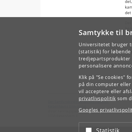
det
kam
det
Det
ber
Samtykke til b
per
Universitetet bruger 
E
(statistik) for løbend
tredjepartsprodukter t
personalisere annonce
P
Klik på "Se cookies" f
på din computer eller
vil acceptere eller af
privatlivspolitik
som du
Det Samfundsvidenskabelige Fakultet
Københavns Universitet
Googles privatlivspoli
Øster Farimagsgade 5
1353 København K
Statistik
Acceptér eller afslå