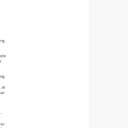
ang
rede
r
sig
 at
kan
 -
rer