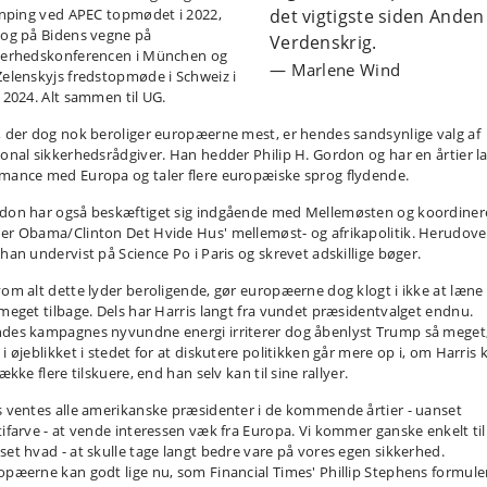
Jinping ved APEC topmødet i 2022,
det vigtigste siden Anden
tog på Bidens vegne på
Verdenskrig.
kerhedskonferencen i München og
Marlene Wind
Zelenskyjs fredstopmøde i Schweiz i
i 2024. Alt sammen til UG.
, der dog nok beroliger europæerne mest, er hendes sandsynlige valg af
ional sikkerhedsrådgiver. Han hedder Philip H. Gordon og har en årtier l
mance med Europa og taler flere europæiske sprog flydende.
don har også beskæftiget sig indgående med Mellemøsten og koordine
er Obama/Clinton Det Hvide Hus' mellemøst- og afrikapolitik. Herudove
 han undervist på Science Po i Paris og skrevet adskillige bøger.
vom alt dette lyder beroligende, gør europæerne dog klogt i ikke at læne 
 meget tilbage. Dels har Harris langt fra vundet præsidentvalget endnu.
des kampagnes nyvundne energi irriterer dog åbenlyst Trump så meget,
i øjeblikket i stedet for at diskutere politikken går mere op i, om Harris 
række flere tilskuere, end han selv kan til sine rallyer.
s ventes alle amerikanske præsidenter i de kommende årtier - uanset
tifarve - at vende interessen væk fra Europa. Vi kommer ganske enkelt til
set hvad - at skulle tage langt bedre vare på vores egen sikkerhed.
opæerne kan godt lige nu, som Financial Times' Phillip Stephens formule