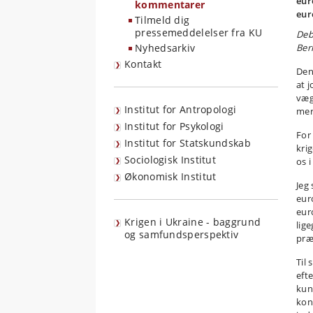
eur
kommentarer
eur
Tilmeld dig
pressemeddelelser fra KU
Deb
Nyhedsarkiv
Ber
Kontakt
Den
at 
væg
Institut for Antropologi
mer
Institut for Psykologi
For
Institut for Statskundskab
krig
Sociologisk Institut
os i
Økonomisk Institut
Jeg 
eur
eur
Krigen i Ukraine - baggrund
lige
og samfundsperspektiv
præ
Til 
efte
kun
kon