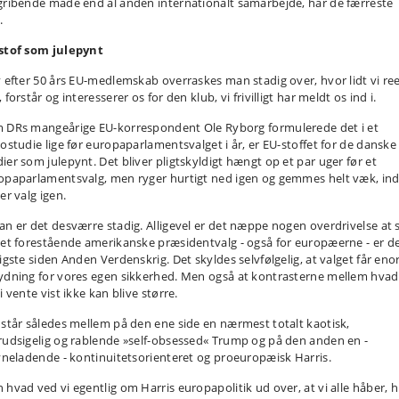
gribende måde end al anden internationalt samarbejde, har de færreste
.
stof som julepynt
v efter 50 års EU-medlemskab overraskes man stadig over, hvor lidt vi ree
 forstår og interesserer os for den klub, vi frivilligt har meldt os ind i.
 DRs mangeårige EU-korrespondent Ole Ryborg formulerede det i et
iostudie lige før europaparlamentsvalget i år, er EU-stoffet for de danske
ier som julepynt. Det bliver pligtskyldigt hængt op et par uger før et
opaparlamentsvalg, men ryger hurtigt ned igen og gemmes helt væk, indt
er valg igen.
an er det desværre stadig. Alligevel er det næppe nogen overdrivelse at s
det forestående amerikanske præsidentvalg - også for europæerne - er d
tigste siden Anden Verdenskrig. Det skyldes selvfølgelig, at valget får en
ydning for vores egen sikkerhed. Men også at kontrasterne mellem hvad
i vente vist ikke kan blive større.
 står således mellem på den ene side en nærmest totalt kaotisk,
rudsigelig og rablende »self-obsessed« Trump og på den anden en -
syneladende - kontinuitetsorienteret og proeuropæisk Harris.
 hvad ved vi egentlig om Harris europapolitik ud over, at vi alle håber, 