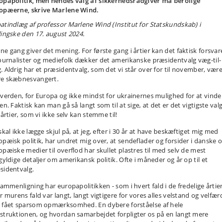
opapolitik, men hendes valg af sikkerhedsrådgiver må berolige
opæerne, skrive Marlene Wind.
atindlæg af professor Marlene Wind (Institut for Statskundskab) i
lingske den 17. august 2024.
ne gang giver det mening. For første gang i årtier kan det faktisk forsvar
journalister og mediefolk dækker det amerikanske præsidentvalg væg-til-
. Aldrig har et præsidentvalg, som det vi står over for til november, vær
e skæbnesvangert.
 verden, for Europa og ikke mindst for ukrainernes mulighed for at vinde
en. Faktisk kan man gå så langt som til at sige, at det er det vigtigste valg
 årtier, som vi ikke selv kan stemme til!
skal ikke lægge skjul på, at jeg, efter i 30 år at have beskæftiget mig med
opæisk politik, har undret mig over, at sendeflader og forsider i danske 
opæiske medier til overflod har skullet plastres til med selv de mest
gyldige detaljer om amerikansk politik. Ofte i måneder og år op til et
sidentvalg.
sammenligning har europapolitikken - som i hvert fald i de fredelige årtie
r murens fald var langt, langt vigtigere for vores alles velstand og velfærd
 fået sparsom opmærksomhed. En dybere forståelse af hele
struktionen, og hvordan samarbejdet forpligter os på en langt mere