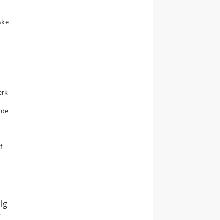
n
,
ske
ærk
nde
f
lg
r