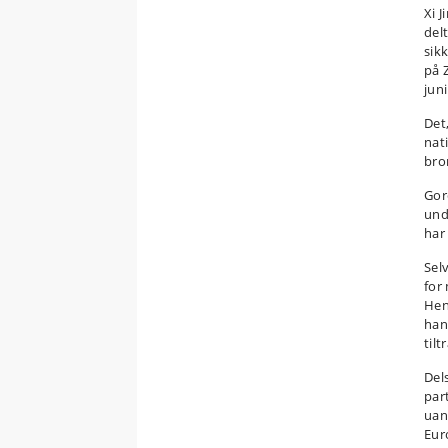
Xi 
del
sik
på 
jun
Det
nat
bro
Gor
und
har
Sel
for
Hen
han 
tilt
Del
par
uan
Eur