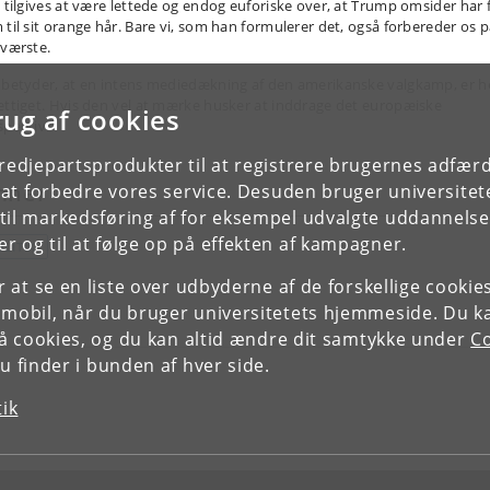
, tilgives at være lettede og endog euforiske over, at Trump omsider har 
 til sit orange hår. Bare vi, som han formulerer det, også forbereder os 
 værste.
 betyder, at en intens mediedækning af den amerikanske valgkamp, er h
ettiget. Hvis den vel at mærke husker at inddrage det europæiske
rug af cookies
spektiv.
tredjepartsprodukter til at registrere brugernes adfæ
mner
e at forbedre vores service. Desuden bruger universitet
il markedsføring af for eksempel udvalgte uddannelser e
r og til at følge op på effekten af kampagner.
OLITIK
or at se en liste over udbyderne af de forskellige cooki
 mobil, når du bruger universitetets hjemmeside. Du k
slå cookies, og du kan altid ændre dit samtykke under
Co
 finder i bunden af hver side.
tik