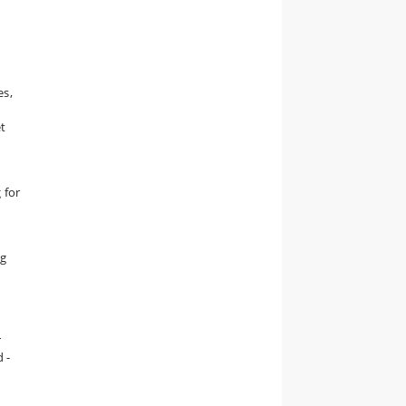
es,
et
 for
og
r
 -