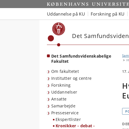
Start
Uddannelse på KU
Forskning på KU
Det Samfundsvidens
Det Samfundsvidenskabelige
Sam
H
Fakultet
Om fakultetet
17.
Institutter og centre
H
Forskning
Uddannelser
E
Ansatte
Samarbejde
P
Presseservice
Ekspertlister
DE
Kronikker - debat -