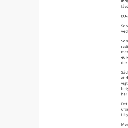
ind
fået
EU-
Sel
ved,
Som
rad
med
eur
der 
Såd
at 
vig
bet
har 
Det
ufo
til
Men