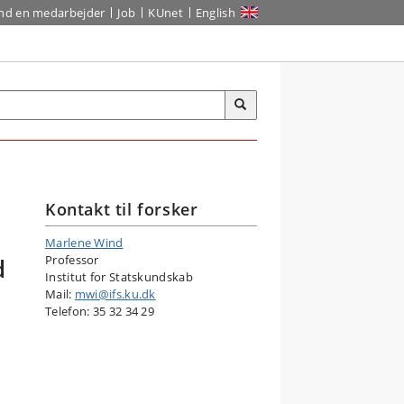
ind en medarbejder
Job
KUnet
English
Kontakt til forsker
Marlene Wind
Professor
d
Institut for Statskundskab
Mail:
mwi@ifs.ku.dk
Telefon:
35 32 34 29