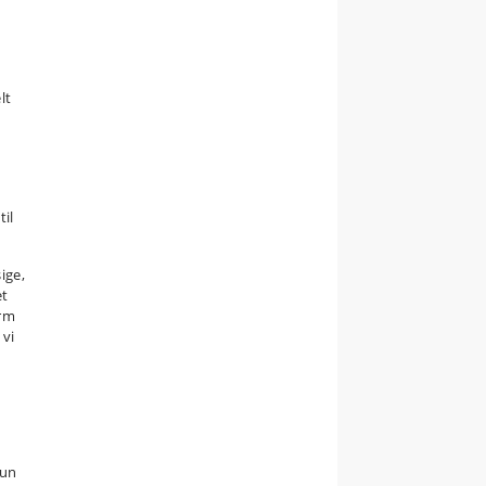
lt
il
ige,
et
orm
 vi
hun