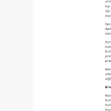
vil
har 
når
styr
Før
døm
ink
Hun 
man
for
pri
præ
Men
ude
uig
Br
Man
for
hun
Hun