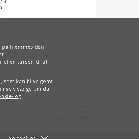
fået
på
elt
rd på hjemmesiden
et
ller kurser, til at
es, som kan blive gemt
an selv vælge om du
okie- og
Kontakt:
Fakultetsstaben
samf-fak
@
samf
.
ku
.
dk
Tlf:
+45 35 32 10 00
Se cookies