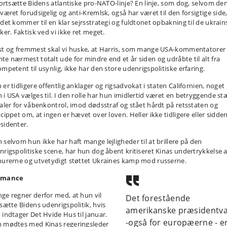
 fortsætte Bidens atlantiske pro-NATO-linje? En linje, som dog, selvom de
været forudsigelig og anti-Kremlsk, også har været til den forsigtige side
 det kommer til en klar sejrsstrategi og fuldtonet opbakning til de ukrain
ker. Faktisk ved vi ikke ret meget.
st og fremmest skal vi huske, at Harris, som mange USA-kommentatorer
te nærmest totalt ude for mindre end et år siden og udråbte til alt fra
ompetent til usynlig, ikke har den store udenrigspolitiske erfaring.
er tidligere offentlig anklager og rigsadvokat i staten Californien, noget
 i USA vælges til. I den rolle har hun imidlertid været en betryggende st
taler for våbenkontrol, imod dødsstraf og stået hårdt på retsstaten og
ncippet om, at ingen er hævet over loven. Heller ikke tidligere eller sidde
sidenter.
 selvom hun ikke har haft mange lejligheder til at brillere på den
nrigspolitiske scene, har hun dog åbent kritiseret Kinas undertrykkelse a
hurerne og utvetydigt støttet Ukraines kamp mod russerne.
omance
ge regner derfor med, at hun vil
Det forestående
tsætte Bidens udenrigspolitik, hvis
amerikanske præsidentva
 indtager Det Hvide Hus til januar.
-også for europæerne - e
 mødtes med Kinas regeringsleder