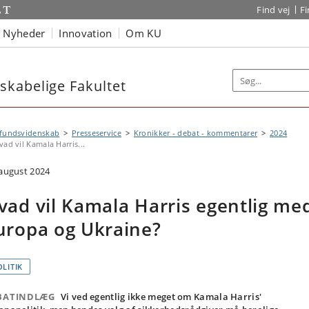
Find vej
F
Nyheder
Innovation
Om KU
kabelige Fakultet
fundsvidenskab
Presseservice
Kronikker - debat - kommentarer
2024
vad vil Kamala Harris...
 august 2024
vad vil Kamala Harris egentlig me
uropa og Ukraine?
OLITIK
BATINDLÆG
Vi ved egentlig ikke meget om Kamala Harris'