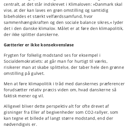
centralt, at det står indskrevet i Klimaloven: »Danmark skal
vise, at der kan laves en grøn omstilling og samtidig
bibeholdes et stærkt velfærdssamfund, hvor
sammenhængskraften og den sociale balance sikres,« lyder
det i den danske klimalov. Målet er at føre den klimapolitik,
der ikke splitter danskerne.
Gætterier er ikke konsekvensløse
Frygten for folkelig modstand ses for eksempel i
Socialdemokratiets: at går man for hurtigt til værks,
risikerer man at skabe splittelse, der taber hele den grønne
omstilling på gulvet.
Men at føre klimapolitik i tråd med danskernes præferencer
forudsætter relativ præcis viden om, hvad danskerne så
faktisk mener og vil.
Alligevel bliver dette perspektiv alt for ofte drevet af
gisninger fra Eller af begivenheder som CO2-rallyer, som
kan tegne et billede af langt større modstand, end der
nødvendigvis er.