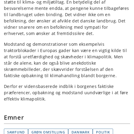
støtte til klima- og miljøtiltag. En betydelig del af
besvarelserne mente endda, at pengene kunne tilbageføres
til landbruget uden binding. Det vidner ikke om en
befolkning, der ønsker at afvikle det danske landbrug. Det
vidner snarere om en befolkning med sympati for
erhvervet, som ønsker at fremtidssikre det.
Modstand og demonstrationer som eksempelvis
traktorblokader i Europas gader kan være en vigtig kilde til
at forstå uretfærdighed og skævheder i klimapolitik. Men
står de alene, kan de også blive anekdotiske
skræmmebilleder, der skævvrider forståelsen af den
faktiske opbakning til klimahandling blandt borgerne.
Derfor er vidensbaserede indblik i borgenes faktiske
præferencer, opbakning og modstand uundværlige i at føre
effektiv klimapolitik.
Emner
SAMFUND
GRØN OMSTILLING
DANMARK
POLITIK