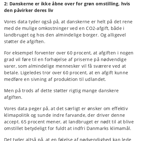
2: Danskerne er ikke åbne over for grøn omstilling, hvis
den påvirker deres liv
Vores data tyder også på, at danskerne er helt på det rene
med de mulige omkostninger ved en CO2-afgift, både i
landbruget og hos den almindelige borger. Og alligevel
støtter de afgiften.
For eksempel forventer over 60 procent, at afgiften i nogen
grad vil føre til en forhøjelse af priserne på nødvendige
varer, som almindelige mennesker vil få sværere ved at
betale. Ligeledes tror over 60 procent, at en afgift kunne
medføre en sivning af produktion til udlandet.
Men på trods af dette støtter rigtig mange danskere
afgiften.
Vores data peger på, at det særligt er ønsker om effektiv
klimapolitik og sunde indre farvande, der driver denne
accept. 65 procent mener, at landbruget er nødt til at blive
omstillet betydeligt for fuldt at indfri Danmarks klimamål.
Det tyder altså på, at en følelse af nødvendighed kan lede