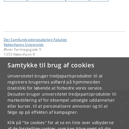
Det Samfundsvidenskabelige Fakultet
Københavns Universitet
Øster Farimagsgade 5
1353 København K
Samtykke til brug af cookies
Kontakt:
Fakultetsstaben
samf-fak
@
samf
.
ku
.
dk
Universitetet bruger tredjepartsprodukter til at
Tlf:
+45 35 32 10 00
registrere brugernes adfærd på hjemmesiden
(statistik) for løbende at forbedre vores service.
Desuden bruger universitetet tredjepartsprodukter til
KØBENHAVNS UNIVERSITET
markedsføring af for eksempel udvalgte uddannelser
eller kurser, til at personalisere annoncer og til at
KONTAKT
følge op på effekten af kampagner.
SERVICES
Klik på "Se cookies" for at se en liste over udbyderne
af de forskellige cookies, som kan blive gemt på din