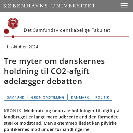
Start
Toggl
Det Samfundsvidenskabelige Fakultet
11. oktober 2024
Tre myter om danskernes
holdning til CO2-afgift
ødelægger debatten
SAMFUND
GRØN OMSTILLING
DANMARK
POLITIK
KRONIK
Moderate og neutrale holdninger til afgift på
landbruget er langt mere udbredte end den formodet
stærke modstand. Men skræmmebilledet kan påvirke
politikernes mod under forhandlingerne.