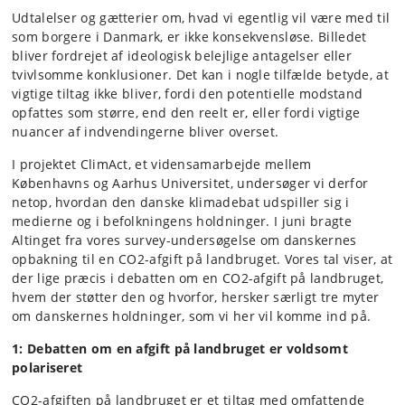
Udtalelser og gætterier om, hvad vi egentlig vil være med til
som borgere i Danmark, er ikke konsekvensløse. Billedet
bliver fordrejet af ideologisk belejlige antagelser eller
tvivlsomme konklusioner. Det kan i nogle tilfælde betyde, at
vigtige tiltag ikke bliver, fordi den potentielle modstand
opfattes som større, end den reelt er, eller fordi vigtige
nuancer af indvendingerne bliver overset.
I projektet ClimAct, et vidensamarbejde mellem
Københavns og Aarhus Universitet, undersøger vi derfor
netop, hvordan den danske klimadebat udspiller sig i
medierne og i befolkningens holdninger. I juni bragte
Altinget fra vores survey-undersøgelse om danskernes
opbakning til en CO2-afgift på landbruget. Vores tal viser, at
der lige præcis i debatten om en CO2-afgift på landbruget,
hvem der støtter den og hvorfor, hersker særligt tre myter
om danskernes holdninger, som vi her vil komme ind på.
1: Debatten om en afgift på landbruget er voldsomt
polariseret
CO2-afgiften på landbruget er et tiltag med omfattende