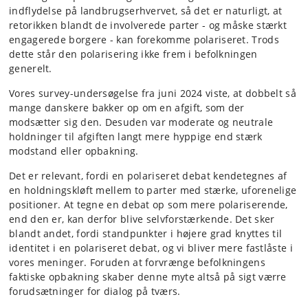
indflydelse på landbrugserhvervet, så det er naturligt, at
retorikken blandt de involverede parter - og måske stærkt
engagerede borgere - kan forekomme polariseret. Trods
dette står den polarisering ikke frem i befolkningen
generelt.
Vores survey-undersøgelse fra juni 2024 viste, at dobbelt så
mange danskere bakker op om en afgift, som der
modsætter sig den. Desuden var moderate og neutrale
holdninger til afgiften langt mere hyppige end stærk
modstand eller opbakning.
Det er relevant, fordi en polariseret debat kendetegnes af
en holdningskløft mellem to parter med stærke, uforenelige
positioner. At tegne en debat op som mere polariserende,
end den er, kan derfor blive selvforstærkende. Det sker
blandt andet, fordi standpunkter i højere grad knyttes til
identitet i en polariseret debat, og vi bliver mere fastlåste i
vores meninger. Foruden at forvrænge befolkningens
faktiske opbakning skaber denne myte altså på sigt værre
forudsætninger for dialog på tværs.