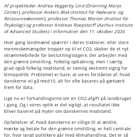
Af projektleder Andrea Veggerby Lind (Dronning Marys
Center), professor Anders Blok (Institut for Fødevare- og
Ressourceøkonomi), professor Thomas Morton (Institut for
Psykologi) og professor Andreas Roepstorff (Aarhus Institute
of Advanced Studies) i Information den 11. oktober 2024.
Hver gang landmænd spærrer i deres traktorer, eller store
menneskemængder tropper op til et CO2, skaber de et nyt
skræmmebillede for beslutningstagere, der arbejder med
den grønne omstilling. Folkelig opbakning, men i særlig
grad også folkelig modstand, er nemlig ekstremt vigtig for
klimapolitik. Problemet er bare, at vores forståelse af, hvad
danskerne vil gå med til, alt for ofte baseres på gætværk
frem for data.
Lige nu er forhandlingerne om en CO2-afgift på landbruget
i gang. Og i vores optik er det vigtigt, at resultatet ikke
bliver baseret på myter om danskernes modstand.
Opfattelser af, hvad danskerne er villige til at ændre,
mærke og betale for den grønne omstilling, er helt centrale
for, hvor langt politikere går med klimahandling. Det er så