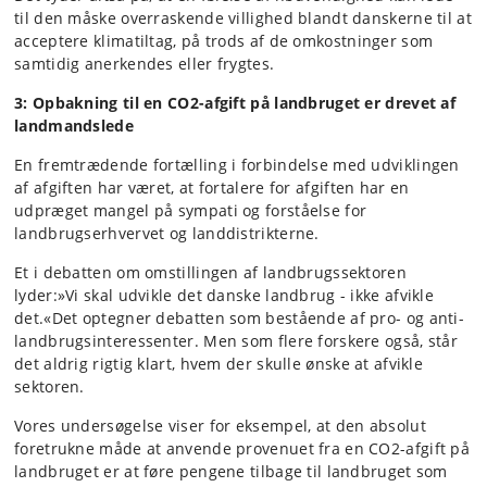
til den måske overraskende villighed blandt danskerne til at
acceptere klimatiltag, på trods af de omkostninger som
samtidig anerkendes eller frygtes.
3: Opbakning til en CO2-afgift på landbruget er drevet af
landmandslede
En fremtrædende fortælling i forbindelse med udviklingen
af afgiften har været, at fortalere for afgiften har en
udpræget mangel på sympati og forståelse for
landbrugserhvervet og landdistrikterne.
Et i debatten om omstillingen af landbrugssektoren
lyder:»Vi skal udvikle det danske landbrug - ikke afvikle
det.«Det optegner debatten som bestående af pro- og anti-
landbrugsinteressenter. Men som flere forskere også, står
det aldrig rigtig klart, hvem der skulle ønske at afvikle
sektoren.
Vores undersøgelse viser for eksempel, at den absolut
foretrukne måde at anvende provenuet fra en CO2-afgift på
landbruget er at føre pengene tilbage til landbruget som