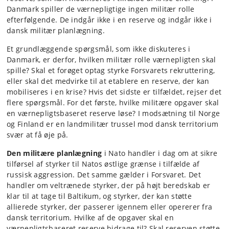
Danmark spiller de værnepligtige ingen militær rolle
efterfølgende. De indgår ikke i en reserve og indgår ikke i
dansk militær planlægning.
Et grundlæggende spørgsmål, som ikke diskuteres i
Danmark, er derfor, hvilken militær rolle værnepligten skal
spille? Skal et forøget optag styrke Forsvarets rekruttering,
eller skal det medvirke til at etablere en reserve, der kan
mobiliseres i en krise? Hvis det sidste er tilfældet, rejser det
flere spørgsmål. For det første, hvilke militære opgaver skal
en værnepligtsbaseret reserve løse? I modsætning til Norge
og Finland er en landmilitær trussel mod dansk territorium
svær at få øje på.
Den militære planlægning
i Nato handler i dag om at sikre
tilførsel af styrker til Natos østlige grænse i tilfælde af
russisk aggression. Det samme gælder i Forsvaret. Det
handler om veltrænede styrker, der på højt beredskab er
klar til at tage til Baltikum, og styrker, der kan støtte
allierede styrker, der passerer igennem eller opererer fra
dansk territorium. Hvilke af de opgaver skal en
værnepligtsbaseret reserve bidrage til? Skal reserven støtte