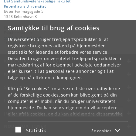
Det Samfundsvidenskabelige Fakultet
Københavns Universitet
Øster Farimagsgade 5
1353 København K
Samtykke til brug af cookies
Kontakt:
Fakultetsstaben
samf-fak
@
samf
.
ku
.
dk
Universitetet bruger tredjepartsprodukter til at
Tlf:
+45 35 32 10 00
registrere brugernes adfærd på hjemmesiden
(statistik) for løbende at forbedre vores service.
Desuden bruger universitetet tredjepartsprodukter til
KØBENHAVNS UNIVERSITET
markedsføring af for eksempel udvalgte uddannelser
eller kurser, til at personalisere annoncer og til at
KONTAKT
følge op på effekten af kampagner.
SERVICES
Klik på "Se cookies" for at se en liste over udbyderne
af de forskellige cookies, som kan blive gemt på din
FOR STUDERENDE OG ANSATTE
computer eller mobil, når du bruger universitetets
hjemmeside. Du kan selv vælge om du vil acceptere
JOB OG KARRIERE
eller afslå cookies, og du kan altid ændre dit samtykke
under
Cookie- og privatlivspolitik
som du finder i
NØDSITUATIONER
bunden af hver side.
Acceptér eller afslå
Statistik
Se cookies