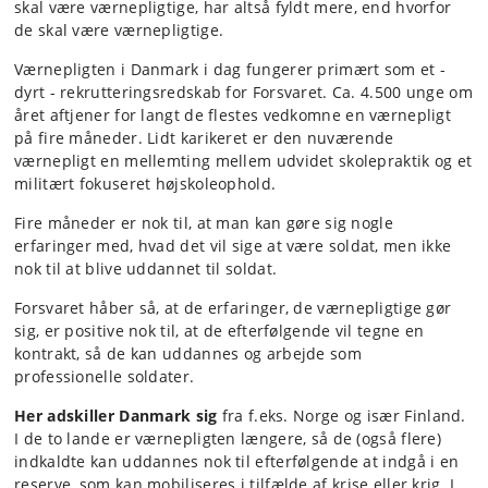
skal være værnepligtige, har altså fyldt mere, end hvorfor
de skal være værnepligtige.
Værnepligten i Danmark i dag fungerer primært som et -
dyrt - rekrutteringsredskab for Forsvaret. Ca. 4.500 unge om
året aftjener for langt de flestes vedkomne en værnepligt
på fire måneder. Lidt karikeret er den nuværende
værnepligt en mellemting mellem udvidet skolepraktik og et
militært fokuseret højskoleophold.
Fire måneder er nok til, at man kan gøre sig nogle
erfaringer med, hvad det vil sige at være soldat, men ikke
nok til at blive uddannet til soldat.
Forsvaret håber så, at de erfaringer, de værnepligtige gør
sig, er positive nok til, at de efterfølgende vil tegne en
kontrakt, så de kan uddannes og arbejde som
professionelle soldater.
Her adskiller Danmark sig
fra f.eks. Norge og især Finland.
I de to lande er værnepligten længere, så de (også flere)
indkaldte kan uddannes nok til efterfølgende at indgå i en
reserve, som kan mobiliseres i tilfælde af krise eller krig. I