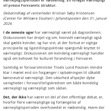
værnepligtsperioden er nødvendig. En forøget værnepligt
vil presse Forsvarets struktur.
Debatindlæg af centerleder Kristian Søby Kristensen
(Center for Militære Studier) i Jyllandsposten den 31. januar
2024.
I de seneste uger
har værnepligt været på dagsordenen.
Diskussionen har drejet sig om, hvorvidt værnepligt også
skal gælde kvinder, og har vist, at der fortsat er vigtige
principielle og ligestillingspolitiske spørgsmål knyttet til
værnepligt. Diskussionen om kvindelig værnepligt handler
også om behovet for kulturel forandring i Forsvaret.
Samtidig er forsvarsminister Troels Lund Poulsen mindre
klar i mælet end sin forgænger i opbakningen til såkaldt
kønsneutral værnepligt. Den uklarhed afspejler dybe
uenigheder i forsvarsforligskredsen om både kvindelig
værnepligt og værnepligt som sådan.
Det, der ikke
har været en del af den offentlige debat, er,
hvorfor flere værnepligtige og forlængelse af
værnepligtsperioden overhovedet er nødvendig. Hvem der