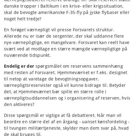
danske tropper i Baltikum i en krise- eller krigssituation,
skal de bevogte amerikanske F-35-fly på jyske flybaser eller
noget helt tredje?
En forøget værnepligt vil presse Forsvarets struktur.
Allerede nu er især de sergenter, der skal uddanne flere
nye værnepligtige, en mangelvare. Forsvaret kan reelt have
svært ved at modtage en større mængde værnepligtige på
nuværende tidspunkt.
Endelig er der
spørgsmålet om reservens sammenhæng
med resten af Forsvaret. Hjemmeværnet er f.eks. designet
til netop at varetage de bevogtningsopgaver,
værnepligtsreservister også vil kunne bidrage til. Betyder
det, at Hjemmeværnet bør spille en større rolle i
værnepligtsuddannelsen og i organisering af reserven, hvis
den aktiveres?
Disse spørgsmål er vigtige at få debatteret. Når man vil
beordre en større del af en årgang - uanset kønsfordeling -
til tvungen militærtjeneste, skylder man dem svar på, hvad
de skal bruges til.