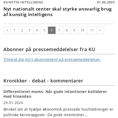
KUNSTIG INTELLIGENS
01.04.2025
Nyt nationalt center skal styrke ansvarlig brug
af kunstig intelligens
Forrige
(nuværende)
Næste
«
1
2
3
4
5
6
7
8
9
10
11
»
Abonner på pressemeddelelser fra KU
Tilmeld dig KU's abonnement på pressemeddelelser.
Kronikker - debat - kommentarer
Differentieret moms: Når gode intentioner kolliderer
med hinanden
29.01.2026
Ønsket om at hjælpe økonomisk pressede husholdninger er
politiske kerneopgaver. De gode intentioner…