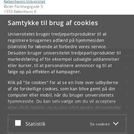
Københavns Universitet
Øster Farimagsgade 5
1353 København K
Samtykke til brug af cookies
Kontakt:
Fakultetsstaben
samf-fak
@
samf
.
ku
.
dk
Universitetet bruger tredjepartsprodukter til at
Tlf:
+45 35 32 10 00
registrere brugernes adfærd på hjemmesiden
(statistik) for løbende at forbedre vores service.
Desuden bruger universitetet tredjepartsprodukter til
KØBENHAVNS UNIVERSITET
markedsføring af for eksempel udvalgte uddannelser
eller kurser, til at personalisere annoncer og til at
KONTAKT
følge op på effekten af kampagner.
SERVICES
Klik på "Se cookies" for at se en liste over udbyderne
af de forskellige cookies, som kan blive gemt på din
FOR STUDERENDE OG ANSATTE
computer eller mobil, når du bruger universitetets
hjemmeside. Du kan selv vælge om du vil acceptere
JOB OG KARRIERE
eller afslå cookies, og du kan altid ændre dit samtykke
under
Cookie- og privatlivspolitik
som du finder i
NØDSITUATIONER
bunden af hver side.
Acceptér eller afslå
Statistik
Se cookies
Googles privatlivspolitik
WEB