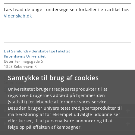
Læs hvad de unge i undersøgelsen fortæller i en artikel hos
Videnskab.dk
Det Samfundsvidenskabelige Fakultet
Københavns Universitet
Øster Farimagsgade 5
1353 København K
Samtykke til brug af cookies
Kontakt:
Søren Bang
sb
@
adm
.
ku
.
dk
Universitetet bruger tredjepartsprodukter til at
Tlf:
+45 29 21 09 73
registrere brugernes adfærd på hjemmesiden
(statistik) for løbende at forbedre vores service.
Desuden bruger universitetet tredjepartsprodukter til
KØBENHAVNS UNIVERSITET
markedsføring af for eksempel udvalgte uddannelser
eller kurser, til at personalisere annoncer og til at
KONTAKT
følge op på effekten af kampagner.