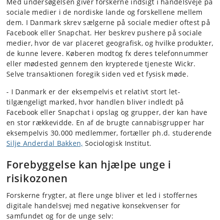
Med undersøgelsen giver forskerne indsigt i handelsveje på
sociale medier i de nordiske lande og forskellene mellem
dem. I Danmark skrev sælgerne på sociale medier oftest på
Facebook eller Snapchat. Her beskrev pushere på sociale
medier, hvor de var placeret geografisk, og hvilke produkter,
de kunne levere. Køberen modtog fx deres telefonnummer
eller mødested gennem den krypterede tjeneste Wickr.
Selve transaktionen foregik siden ved et fysisk møde.
-
I Danmark er der eksempelvis et relativt stort let-
tilgængeligt marked, hvor handlen bliver indledt på
Facebook eller Snapchat i opslag og grupper, der kan have
en stor rækkevidde. En af de brugte cannabisgrupper har
eksempelvis 30.000 medlemmer, fortæller ph.d. studerende
Silje Anderdal Bakken,
Sociologisk Institut.
Forebyggelse kan hjælpe unge i
risikozonen
Forskerne frygter, at flere unge bliver et led i stoffernes
digitale handelsvej med negative konsekvenser for
samfundet og for de unge selv: