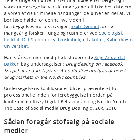
-
Flere unge kan blive fristet til at købe eller sælge, og i
vores undersøgelse var de unge generelt ikke bevidste om
alvoren af de kriminelle handlinger, de bliver en del af. Vi
bør tage højde for denne nye viden i
forebyggelsesindsatser, siger
Jakob Demant,
der er
mangeårig forsker i unge og rusmidler ved
Sociologisk
Institut,
Det Samfundsvidenskabelige Fakultet,
Københavns
Universitet.
Han står sammen med ph.d. studerende
Silje Anderdal
Bakken
bag undersøgelsen:
Drug dealing on Facebook,
Snapchat and Instagram: A qualitative analysis of novel
drug markets in the Nordic countries
.
Undersøgelsens konklusioner bliver præsenteret for
professionelle inden for forebyggelse i norden på
konferencen Risky Digital Behavior among Nordic Youth:
The Case of Social media Drug Dealing d. 28/9 2018.
Sådan foregår stofsalg på sociale
medier