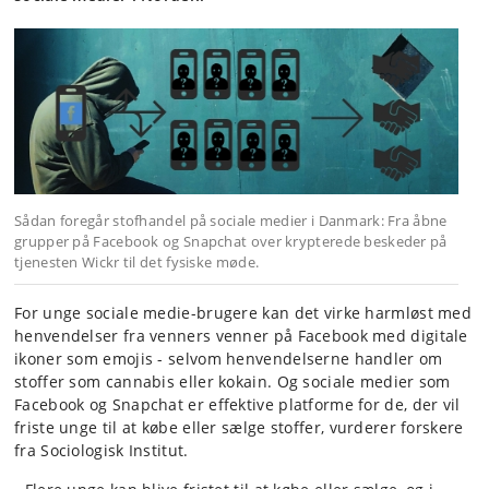
Sådan foregår stofhandel på sociale medier i Danmark: Fra åbne
grupper på Facebook og Snapchat over krypterede beskeder på
tjenesten Wickr til det fysiske møde.
For unge sociale medie-brugere kan det virke harmløst med
henvendelser fra venners venner på Facebook med digitale
ikoner som emojis - selvom henvendelserne handler om
stoffer som cannabis eller kokain. Og sociale medier som
Facebook og Snapchat er effektive platforme for de, der vil
friste unge til at købe eller sælge stoffer, vurderer forskere
fra Sociologisk Institut.