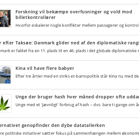
Forskning vil bekæmpe overfusninger og vold mod
billetkontrollører
Hvorfor eskalerer nogle konflikter mellem passagerer og kontro
r efter Taksøe: Danmark glider ned af den diplomatiske rang
mark er faldet fra en 11. plads til en 46. plads i det globale diplomatiske
Kina vil have flere babyer
Efter tre årtier med en striks et-barnspolitik står Kina nu med
Unge der bruger hash hver måned dropper ofte udda
Unge med et 'jævnligt' forbrug af hash – dvs. bare ti gange om 
ernativet genopfinder den dybe datatallerken
re politiske initiativer sætter fokus på sammenhængen mellem økonomi 