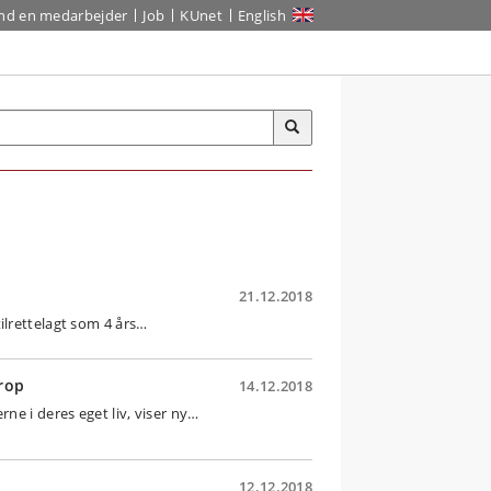
ind en medarbejder
Job
KUnet
English
21.12.2018
ilrettelagt som 4 års…
rop
14.12.2018
ne i deres eget liv, viser ny…
12.12.2018