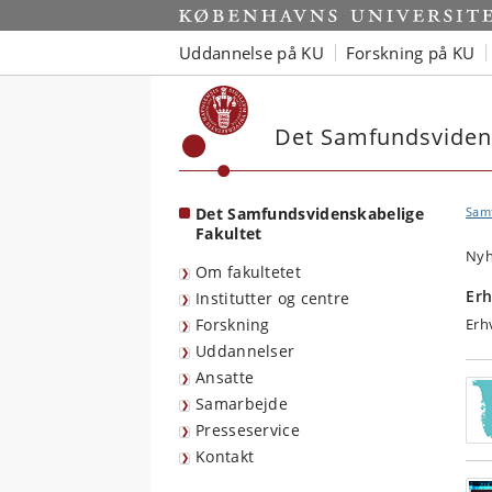
Start
Uddannelse på KU
Forskning på KU
Det Samfundsvidens
Det Samfundsvidenskabelige
Sam
Fakultet
Nyh
Om fakultetet
Erh
Institutter og centre
Forskning
Erh
Uddannelser
Ansatte
Samarbejde
Presseservice
Kontakt