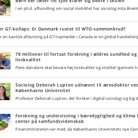
Børn der læser for sjov klarer sig bedre i skolen
I en ph.d. afhandling om social mobilitet har sociolog Asta Bre
er G7-kollaps: Er Danmark rustet til WTO-sammenbrud?
er en kaotisk afslutning på G7-topmødet i Canada er en global handelsk
78 millioner til fortsat forskning i ældres sundhed og
livskvalitet
Flere danskere skal bevare høj livskvalitet og vitalitet igennem h
Sociolog Deborah Lupton udnævnt til æresdoktor ve
Københavns Universitet
Professor Deborah Lupton, der forsker i digital sociologi og big d
Forskning og undervisning i bæredygtighed og klima 
center på samfundsvidenskab
Finansministeren var med, da Københavns Universitets nye Ce