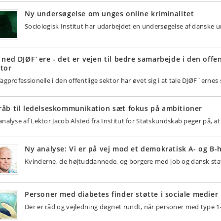
Ny undersøgelse om unges online kriminalitet
Sociologisk Institut har udarbejdet en undersøgelse af danske u
 ned DJØF´ere - det er vejen til bedre samarbejde i den offen
tor
fagprofessionelle i den offentlige sektor har øvet sig i at tale DJØF´ernes
åb til ledelseskommunikation sæt fokus på ambitioner
analyse af Lektor Jacob Alsted fra Institut for Statskundskab peger på, 
Ny analyse: Vi er på vej mod et demokratisk A- og B-
Kvinderne, de højtuddannede, og borgere med job og dansk stat
Personer med diabetes finder støtte i sociale medier
Der er råd og vejledning døgnet rundt, når personer med type 1