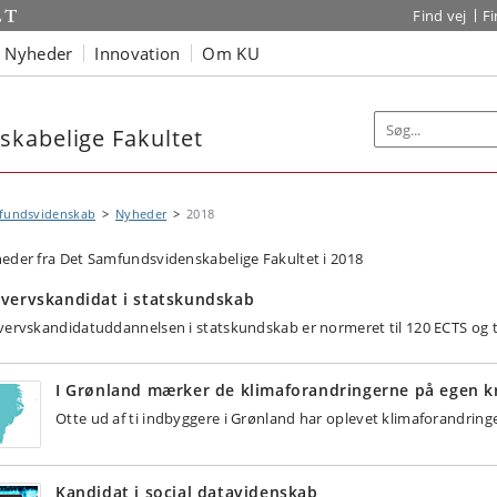
Find vej
F
Nyheder
Innovation
Om KU
kabelige Fakultet
fundsvidenskab
Nyheder
2018
eder fra Det Samfundsvidenskabelige Fakultet i 2018
vervskandidat i statskundskab
vervskandidatuddannelsen i statskundskab er normeret til 120 ECTS og t
I Grønland mærker de klimaforandringerne på egen k
Otte ud af ti indbyggere i Grønland har oplevet klimaforandringer
Kandidat i social datavidenskab