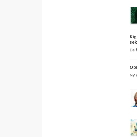
Kig
sek
De 
Opr
Ny 