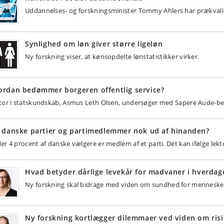
Uddannelses- og forskningsminister Tommy Ahlers har prækvalif
Synlighed om løn giver større ligeløn
Ny forskning viser, at kønsopdelte lønstatistikker virker.
ordan bedømmer borgeren offentlig service?
tor i statskundskab, Asmus Leth Olsen, undersøger med Sapere Aude-bevi
 danske partier og partimedlemmer nok ud af hinanden?
er 4 procent af danske vælgere er medlem af et parti. Det kan ifølge lek
Hvad betyder dårlige levekår for madvaner i hverdag
Ny forskning skal bidrage med viden om sundhed for menneske
Ny forskning kortlægger dilemmaer ved viden om risi