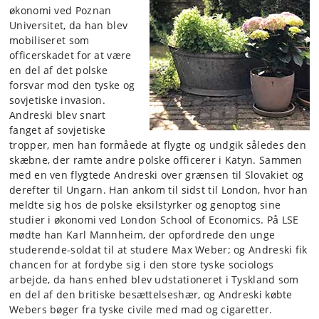
økonomi ved Poznan
Universitet, da han blev
mobiliseret som
officerskadet for at være
en del af det polske
forsvar mod den tyske og
sovjetiske invasion.
Andreski blev snart
fanget af sovjetiske
tropper, men han formåede at flygte og undgik således den
skæbne, der ramte andre polske officerer i Katyn. Sammen
med en ven flygtede Andreski over grænsen til Slovakiet og
derefter til Ungarn. Han ankom til sidst til London, hvor han
meldte sig hos de polske eksilstyrker og genoptog sine
studier i økonomi ved London School of Economics. På LSE
mødte han Karl Mannheim, der opfordrede den unge
studerende-soldat til at studere Max Weber; og Andreski fik
chancen for at fordybe sig i den store tyske sociologs
arbejde, da hans enhed blev udstationeret i Tyskland som
en del af den britiske besættelseshær, og Andreski købte
Webers bøger fra tyske civile med mad og cigaretter.