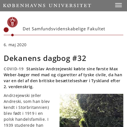
Start
Toggl
Det Samfundsvidenskabelige Fakultet
6. maj 2020
Dekanens dagbog #32
COVID-19
Stanislav Andrzejewski købte sine første Max
Weber-bøger med mad og cigaretter af tyske civile, da han
var en del af den britiske besættelseshær i Tyskland efter
2. verdenskrig.
Andrzejewski (eller
Andreski, som han blev
kendt i Storbritannien)
blev født i 1919 i en
polsk handelsfamilie. I
1939 studerede han