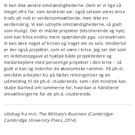
Vi kan ikke ændre omstændighederne. Dem er vi lige så
meget ofre for, som Andreski var; også selvom vores krise
trods alt nok er verdensomvæltende, men ikke en
verdenskrig. Vi kan udnytte omstændighederne, så godt
som muligt. Der er måske projekter (eksisterende og nye),
som kan blive endnu mere spændende pga. coronakrisen.
Vi kan lære noget af krisen og noget om os selv. Imidlertid
er der også projekter, som vil være i krise. Jeg ser det som
en ledelsesopgave at hjælpe både projektledere og
medarbejdere med personlige projekter i den krise – så
godt vi kan og indenfor de økonomiske rammer. På ph.d.-
området arbejder KU på fælles retningsliner og en
udmelding til de ph.d.-studerende, som i det mindste kan
skabe klarhed om rammerne for, hvordan vi håndterer
omvæltningerne for de ph.d.-studerende.
Uddrag fra min, The Military’s Business (Cambridge:
Cambridge University Press, 2014).