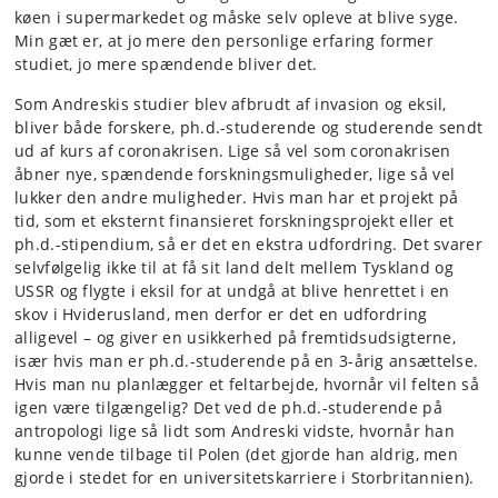
køen i supermarkedet og måske selv opleve at blive syge.
Min gæt er, at jo mere den personlige erfaring former
studiet, jo mere spændende bliver det.
Som Andreskis studier blev afbrudt af invasion og eksil,
bliver både forskere, ph.d.-studerende og studerende sendt
ud af kurs af coronakrisen. Lige så vel som coronakrisen
åbner nye, spændende forskningsmuligheder, lige så vel
lukker den andre muligheder. Hvis man har et projekt på
tid, som et eksternt finansieret forskningsprojekt eller et
ph.d.-stipendium, så er det en ekstra udfordring. Det svarer
selvfølgelig ikke til at få sit land delt mellem Tyskland og
USSR og flygte i eksil for at undgå at blive henrettet i en
skov i Hviderusland, men derfor er det en udfordring
alligevel – og giver en usikkerhed på fremtidsudsigterne,
især hvis man er ph.d.-studerende på en 3-årig ansættelse.
Hvis man nu planlægger et feltarbejde, hvornår vil felten så
igen være tilgængelig? Det ved de ph.d.-studerende på
antropologi lige så lidt som Andreski vidste, hvornår han
kunne vende tilbage til Polen (det gjorde han aldrig, men
gjorde i stedet for en universitetskarriere i Storbritannien).