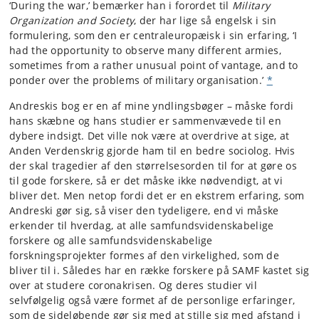
‘During the war,’ bemærker han i forordet til
Military
Organization and Society
, der har lige så engelsk i sin
formulering, som den er centraleuropæisk i sin erfaring, ‘I
had the opportunity to observe many different armies,
sometimes from a rather unusual point of vantage, and to
ponder over the problems of military organisation.’
*
Andreskis bog er en af mine yndlingsbøger – måske fordi
hans skæbne og hans studier er sammenvævede til en
dybere indsigt. Det ville nok være at overdrive at sige, at
Anden Verdenskrig gjorde ham til en bedre sociolog. Hvis
der skal tragedier af den størrelsesorden til for at gøre os
til gode forskere, så er det måske ikke nødvendigt, at vi
bliver det. Men netop fordi det er en ekstrem erfaring, som
Andreski gør sig, så viser den tydeligere, end vi måske
erkender til hverdag, at alle samfundsvidenskabelige
forskere og alle samfundsvidenskabelige
forskningsprojekter formes af den virkelighed, som de
bliver til i. Således har en række forskere på SAMF kastet sig
over at studere coronakrisen. Og deres studier vil
selvfølgelig også være formet af de personlige erfaringer,
som de sideløbende gør sig med at stille sig med afstand i