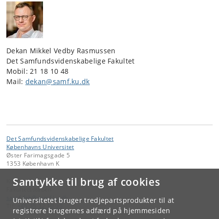
Dekan Mikkel Vedby Rasmussen
Det Samfundsvidenskabelige Fakultet
Mobil: 21 18 10 48
Mail:
dekan@samf.ku.dk
Det Samfundsvidenskabelige Fakultet
Københavns Universitet
Øster Farimagsgade 5
1353 København K
Samtykke til brug af cookies
Kontakt:
Fakultetsstaben
samf-fak
@
samf
.
ku
.
dk
Universitetet bruger tredjepartsprodukter til at
Tlf:
+45 35 32 10 00
registrere brugernes adfærd på hjemmesiden