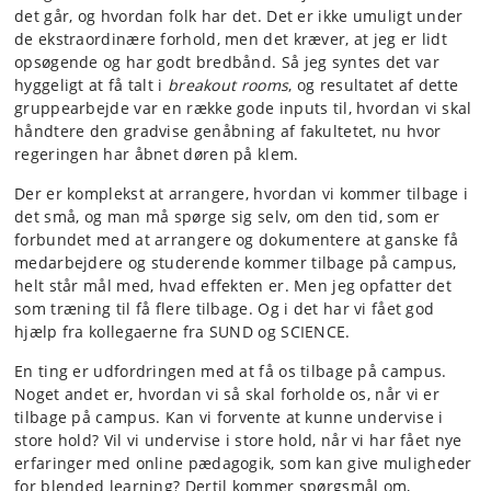
det går, og hvordan folk har det. Det er ikke umuligt under
de ekstraordinære forhold, men det kræver, at jeg er lidt
opsøgende og har godt bredbånd. Så jeg syntes det var
hyggeligt at få talt i
breakout rooms
, og resultatet af dette
gruppearbejde var en række gode inputs til, hvordan vi skal
håndtere den gradvise genåbning af fakultetet, nu hvor
regeringen har åbnet døren på klem.
Der er komplekst at arrangere, hvordan vi kommer tilbage i
det små, og man må spørge sig selv, om den tid, som er
forbundet med at arrangere og dokumentere at ganske få
medarbejdere og studerende kommer tilbage på campus,
helt står mål med, hvad effekten er. Men jeg opfatter det
som træning til få flere tilbage. Og i det har vi fået god
hjælp fra kollegaerne fra SUND og SCIENCE.
En ting er udfordringen med at få os tilbage på campus.
Noget andet er, hvordan vi så skal forholde os, når vi er
tilbage på campus. Kan vi forvente at kunne undervise i
store hold? Vil vi undervise i store hold, når vi har fået nye
erfaringer med online pædagogik, som kan give muligheder
for blended learning? Dertil kommer spørgsmål om,