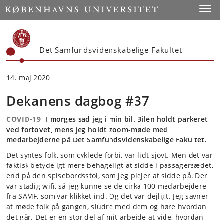
Start
Toggl
Det Samfundsvidenskabelige Fakultet
14. maj 2020
Dekanens dagbog #37
COVID-19
I morges sad jeg i min bil. Bilen holdt parkeret
ved fortovet, mens jeg holdt zoom-møde med
medarbejderne på Det Samfundsvidenskabelige Fakultet.
Det syntes folk, som cyklede forbi, var lidt sjovt. Men det var
faktisk betydeligt mere behageligt at sidde i passagersædet,
end på den spisebordsstol, som jeg plejer at sidde på. Der
var stadig wifi, så jeg kunne se de cirka 100 medarbejdere
fra SAMF, som var klikket ind. Og det var dejligt. Jeg savner
at møde folk på gangen, sludre med dem og høre hvordan
det går. Det er en stor del af mit arbejde at vide, hvordan