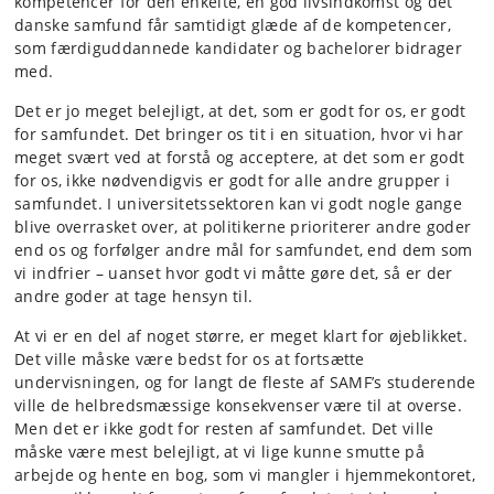
kompetencer for den enkelte, en god livsindkomst og det
danske samfund får samtidigt glæde af de kompetencer,
som færdiguddannede kandidater og bachelorer bidrager
med.
Det er jo meget belejligt, at det, som er godt for os, er godt
for samfundet. Det bringer os tit i en situation, hvor vi har
meget svært ved at forstå og acceptere, at det som er godt
for os, ikke nødvendigvis er godt for alle andre grupper i
samfundet. I universitetssektoren kan vi godt nogle gange
blive overrasket over, at politikerne prioriterer andre goder
end os og forfølger andre mål for samfundet, end dem som
vi indfrier – uanset hvor godt vi måtte gøre det, så er der
andre goder at tage hensyn til.
At vi er en del af noget større, er meget klart for øjeblikket.
Det ville måske være bedst for os at fortsætte
undervisningen, og for langt de fleste af SAMF’s studerende
ville de helbredsmæssige konsekvenser være til at overse.
Men det er ikke godt for resten af samfundet. Det ville
måske være mest belejligt, at vi lige kunne smutte på
arbejde og hente en bog, som vi mangler i hjemmekontoret,