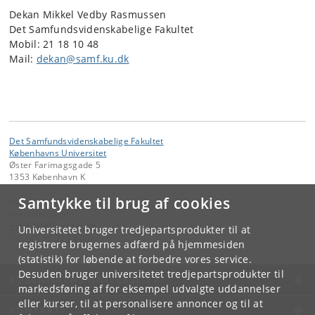
Dekan Mikkel Vedby Rasmussen
Det Samfundsvidenskabelige Fakultet
Mobil: 21 18 10 48
Mail:
dekan@samf.ku.dk
Det Samfundsvidenskabelige Fakultet
Københavns Universitet
Øster Farimagsgade 5
1353 København K
Samtykke til brug af cookies
Kontakt:
Fakultetsstaben
samf-fak
@
samf
.
ku
.
dk
Universitetet bruger tredjepartsprodukter til at
Tlf:
+45 35 32 10 00
registrere brugernes adfærd på hjemmesiden
(statistik) for løbende at forbedre vores service.
Desuden bruger universitetet tredjepartsprodukter til
KØBENHAVNS UNIVERSITET
markedsføring af for eksempel udvalgte uddannelser
eller kurser, til at personalisere annoncer og til at
KONTAKT