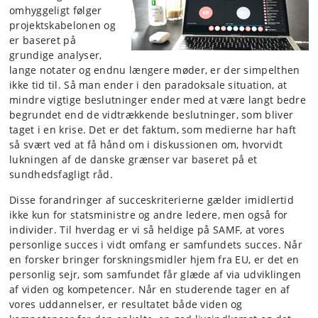
omhyggeligt følger
projektskabelonen og
er baseret på
grundige analyser,
lange notater og endnu længere møder, er der simpelthen
ikke tid til. Så man ender i den paradoksale situation, at
mindre vigtige beslutninger ender med at være langt bedre
begrundet end de vidtrækkende beslutninger, som bliver
taget i en krise. Det er det faktum, som medierne har haft
så svært ved at få hånd om i diskussionen om, hvorvidt
lukningen af de danske grænser var baseret på et
sundhedsfagligt råd.
Disse forandringer af succeskriterierne gælder imidlertid
ikke kun for statsministre og andre ledere, men også for
individer. Til hverdag er vi så heldige på SAMF, at vores
personlige succes i vidt omfang er samfundets succes. Når
en forsker bringer forskningsmidler hjem fra EU, er det en
personlig sejr, som samfundet får glæde af via udviklingen
af viden og kompetencer. Når en studerende tager en af
vores uddannelser, er resultatet både viden og