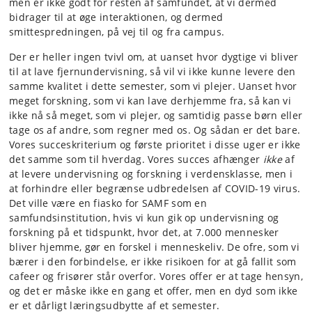
men er ikke godt for resten af samfundet, at vi dermed
bidrager til at øge interaktionen, og dermed
smittespredningen, på vej til og fra campus.
Der er heller ingen tvivl om, at uanset hvor dygtige vi bliver
til at lave fjernundervisning, så vil vi ikke kunne levere den
samme kvalitet i dette semester, som vi plejer. Uanset hvor
meget forskning, som vi kan lave derhjemme fra, så kan vi
ikke nå så meget, som vi plejer, og samtidig passe børn eller
tage os af andre, som regner med os. Og sådan er det bare.
Vores succeskriterium og første prioritet i disse uger er ikke
det samme som til hverdag. Vores succes afhænger
ikke
af
at levere undervisning og forskning i verdensklasse, men i
at forhindre eller begrænse udbredelsen af COVID-19 virus.
Det ville være en fiasko for SAMF som en
samfundsinstitution, hvis vi kun gik op undervisning og
forskning på et tidspunkt, hvor det, at 7.000 mennesker
bliver hjemme, gør en forskel i menneskeliv. De ofre, som vi
bærer i den forbindelse, er ikke risikoen for at gå fallit som
cafeer og frisører står overfor. Vores offer er at tage hensyn,
og det er måske ikke en gang et offer, men en dyd som ikke
er et dårligt læringsudbytte af et semester.