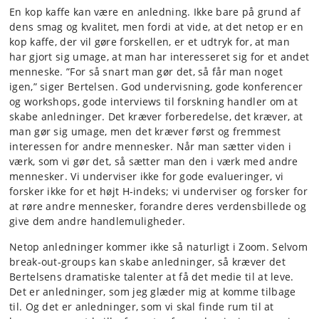
En kop kaffe kan være en anledning. Ikke bare på grund af
dens smag og kvalitet, men fordi at vide, at det netop er en
kop kaffe, der vil gøre forskellen, er et udtryk for, at man
har gjort sig umage, at man har interesseret sig for et andet
menneske. ”For så snart man gør det, så får man noget
igen,” siger Bertelsen. God undervisning, gode konferencer
og workshops, gode interviews til forskning handler om at
skabe anledninger. Det kræver forberedelse, det kræver, at
man gør sig umage, men det kræver først og fremmest
interessen for andre mennesker. Når man sætter viden i
værk, som vi gør det, så sætter man den i værk med andre
mennesker. Vi underviser ikke for gode evalueringer, vi
forsker ikke for et højt H-indeks; vi underviser og forsker for
at røre andre mennesker, forandre deres verdensbillede og
give dem andre handlemuligheder.
Netop anledninger kommer ikke så naturligt i Zoom. Selvom
break-out-groups kan skabe anledninger, så kræver det
Bertelsens dramatiske talenter at få det medie til at leve.
Det er anledninger, som jeg glæder mig at komme tilbage
til. Og det er anledninger, som vi skal finde rum til at