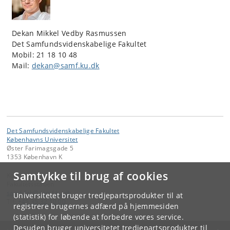
Dekan Mikkel Vedby Rasmussen
Det Samfundsvidenskabelige Fakultet
Mobil: 21 18 10 48
Mail:
dekan@samf.ku.dk
Det Samfundsvidenskabelige Fakultet
Københavns Universitet
Øster Farimagsgade 5
1353 København K
Samtykke til brug af cookies
Kontakt:
Fakultetsstaben
samf-fak
@
samf
.
ku
.
dk
Universitetet bruger tredjepartsprodukter til at
Tlf:
+45 35 32 10 00
registrere brugernes adfærd på hjemmesiden
(statistik) for løbende at forbedre vores service.
Desuden bruger universitetet tredjepartsprodukter til