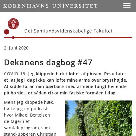
Start
Toggl
Det Samfundsvidenskabelige Fakultet
2. juni 2020
Dekanens dagbog #47
COVID-19
Jeg klippede hæk i løbet af pinsen. Resultatet
et, at jeg i dag ikke kan løfte mine arme over brysthøjde.
At sidde foran min bærbare, med armene tungt hvilende
på bordet, er sådan cirka min fysiske formåen i dag.
Mens jeg klippede hæk,
hørte jeg en podcast,
hvor Mikael Bertelsen
deltager i et
samtaleprogram, som
stand-upperen Christian