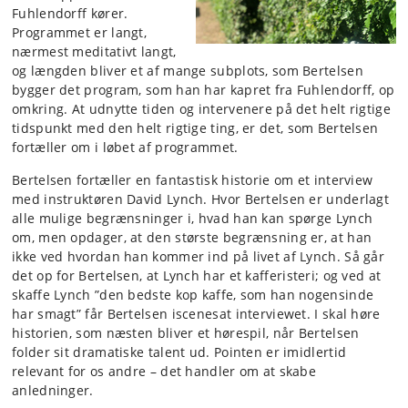
Fuhlendorff kører.
Programmet er langt,
nærmest meditativt langt,
og længden bliver et af mange subplots, som Bertelsen
bygger det program, som han har kapret fra Fuhlendorff, op
omkring. At udnytte tiden og intervenere på det helt rigtige
tidspunkt med den helt rigtige ting, er det, som Bertelsen
fortæller om i løbet af programmet.
Bertelsen fortæller en fantastisk historie om et interview
med instruktøren David Lynch. Hvor Bertelsen er underlagt
alle mulige begrænsninger i, hvad han kan spørge Lynch
om, men opdager, at den største begrænsning er, at han
ikke ved hvordan han kommer ind på livet af Lynch. Så går
det op for Bertelsen, at Lynch har et kafferisteri; og ved at
skaffe Lynch ”den bedste kop kaffe, som han nogensinde
har smagt” får Bertelsen iscenesat interviewet. I skal høre
historien, som næsten bliver et hørespil, når Bertelsen
folder sit dramatiske talent ud. Pointen er imidlertid
relevant for os andre – det handler om at skabe
anledninger.