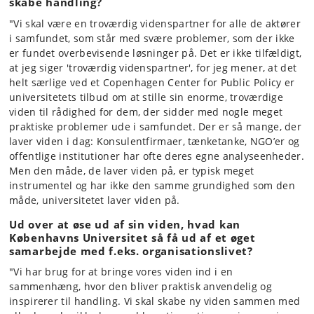
skabe handling?
"Vi skal være en troværdig videnspartner for alle de aktører
i samfundet, som står med svære problemer, som der ikke
er fundet overbevisende løsninger på. Det er ikke tilfældigt,
at jeg siger 'troværdig videnspartner', for jeg mener, at det
helt særlige ved et Copenhagen Center for Public Policy er
universitetets tilbud om at stille sin enorme, troværdige
viden til rådighed for dem, der sidder med nogle meget
praktiske problemer ude i samfundet. Der er så mange, der
laver viden i dag: Konsulentfirmaer, tænketanke, NGO’er og
offentlige institutioner har ofte deres egne analyseenheder.
Men den måde, de laver viden på, er typisk meget
instrumentel og har ikke den samme grundighed som den
måde, universitetet laver viden på.
Ud over at øse ud af sin viden, hvad kan
Københavns Universitet så få ud af et øget
samarbejde med f.eks. organisationslivet?
"Vi har brug for at bringe vores viden ind i en
sammenhæng, hvor den bliver praktisk anvendelig og
inspirerer til handling. Vi skal skabe ny viden sammen med