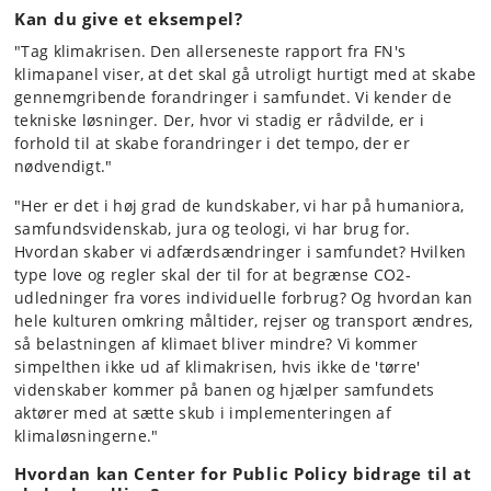
Kan du give et eksempel?
"Tag klimakrisen. Den allerseneste rapport fra FN's
klimapanel viser, at det skal gå utroligt hurtigt med at skabe
gennemgribende forandringer i samfundet. Vi kender de
tekniske løsninger. Der, hvor vi stadig er rådvilde, er i
forhold til at skabe forandringer i det tempo, der er
nødvendigt."
"Her er det i høj grad de kundskaber, vi har på humaniora,
samfundsvidenskab, jura og teologi, vi har brug for.
Hvordan skaber vi adfærdsændringer i samfundet? Hvilken
type love og regler skal der til for at begrænse CO2-
udledninger fra vores individuelle forbrug? Og hvordan kan
hele kulturen omkring måltider, rejser og transport ændres,
så belastningen af klimaet bliver mindre? Vi kommer
simpelthen ikke ud af klimakrisen, hvis ikke de 'tørre'
videnskaber kommer på banen og hjælper samfundets
aktører med at sætte skub i implementeringen af
klimaløsningerne."
Hvordan kan Center for Public Policy bidrage til at