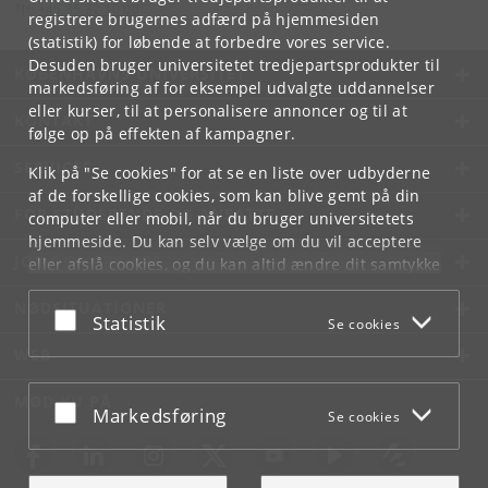
Tlf:
+45 35 32 10 00
registrere brugernes adfærd på hjemmesiden
(statistik) for løbende at forbedre vores service.
Desuden bruger universitetet tredjepartsprodukter til
KØBENHAVNS UNIVERSITET
markedsføring af for eksempel udvalgte uddannelser
eller kurser, til at personalisere annoncer og til at
KONTAKT
følge op på effekten af kampagner.
SERVICES
Klik på "Se cookies" for at se en liste over udbyderne
af de forskellige cookies, som kan blive gemt på din
FOR STUDERENDE OG ANSATTE
computer eller mobil, når du bruger universitetets
hjemmeside. Du kan selv vælge om du vil acceptere
JOB OG KARRIERE
eller afslå cookies, og du kan altid ændre dit samtykke
under
Cookie- og privatlivspolitik
som du finder i
NØDSITUATIONER
bunden af hver side.
Acceptér eller afslå
Statistik
Se cookies
Googles privatlivspolitik
WEB
MØD KU PÅ
Acceptér eller afslå
Markedsføring
Se cookies