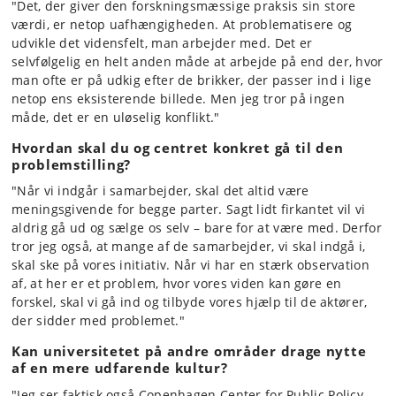
"Det, der giver den forskningsmæssige praksis sin store
værdi, er netop uafhængigheden. At problematisere og
udvikle det vidensfelt, man arbejder med. Det er
selvfølgelig en helt anden måde at arbejde på end der, hvor
man ofte er på udkig efter de brikker, der passer ind i lige
netop ens eksisterende billede. Men jeg tror på ingen
måde, det er en uløselig konflikt."
Hvordan skal du og centret konkret gå til den
problemstilling?
"Når vi indgår i samarbejder, skal det altid være
meningsgivende for begge parter. Sagt lidt firkantet vil vi
aldrig gå ud og sælge os selv – bare for at være med. Derfor
tror jeg også, at mange af de samarbejder, vi skal indgå i,
skal ske på vores initiativ. Når vi har en stærk observation
af, at her er et problem, hvor vores viden kan gøre en
forskel, skal vi gå ind og tilbyde vores hjælp til de aktører,
der sidder med problemet."
Kan universitetet på andre områder drage nytte
af en mere udfarende kultur?
"Jeg ser faktisk også Copenhagen Center for Public Policy