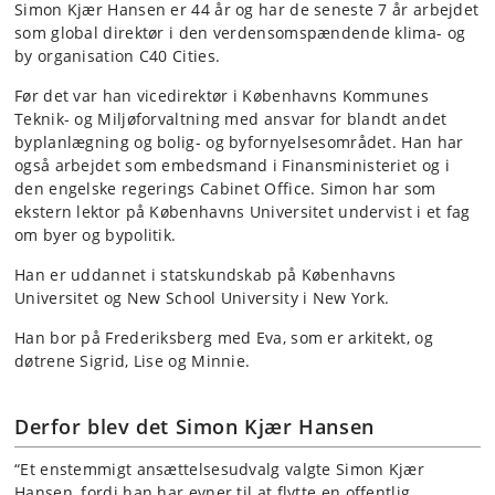
Simon Kjær Hansen er 44 år og har de seneste 7 år arbejdet
som global direktør i den verdensomspændende klima- og
by organisation C40 Cities.
Før det var han vicedirektør i Københavns Kommunes
Teknik- og Miljøforvaltning med ansvar for blandt andet
byplanlægning og bolig- og byfornyelsesområdet. Han har
også arbejdet som embedsmand i Finansministeriet og i
den engelske regerings Cabinet Office. Simon har som
ekstern lektor på Københavns Universitet undervist i et fag
om byer og bypolitik.
Han er uddannet i statskundskab på Københavns
Universitet og New School University i New York.
Han bor på Frederiksberg med Eva, som er arkitekt, og
døtrene Sigrid, Lise og Minnie.
Derfor blev det Simon Kjær Hansen
“Et enstemmigt ansættelsesudvalg valgte Simon Kjær
Hansen, fordi han har evner til at flytte en offentlig