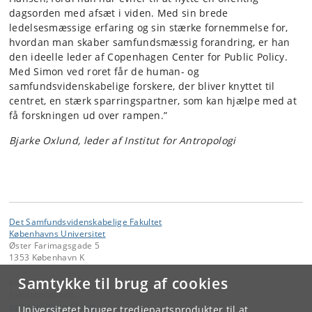
dagsorden med afsæt i viden. Med sin brede
ledelsesmæssige erfaring og sin stærke fornemmelse for,
hvordan man skaber samfundsmæssig forandring, er han
den ideelle leder af Copenhagen Center for Public Policy.
Med Simon ved roret får de human- og
samfundsvidenskabelige forskere, der bliver knyttet til
centret, en stærk sparringspartner, som kan hjælpe med at
få forskningen ud over rampen.”
Bjarke Oxlund, leder af Institut for Antropologi
Det Samfundsvidenskabelige Fakultet
Københavns Universitet
Øster Farimagsgade 5
1353 København K
Samtykke til brug af cookies
Kontakt:
Fakultetsstaben
samf-fak
@
samf
.
ku
.
dk
Universitetet bruger tredjepartsprodukter til at