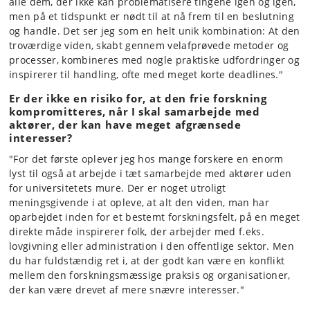
alle dem, der ikke kan problematisere tingene igen og igen,
men på et tidspunkt er nødt til at nå frem til en beslutning
og handle. Det ser jeg som en helt unik kombination: At den
troværdige viden, skabt gennem velafprøvede metoder og
processer, kombineres med nogle praktiske udfordringer og
inspirerer til handling, ofte med meget korte deadlines."
Er der ikke en risiko for, at den frie forskning
kompromitteres, når I skal samarbejde med
aktører, der kan have meget afgrænsede
interesser?
"For det første oplever jeg hos mange forskere en enorm
lyst til også at arbejde i tæt samarbejde med aktører uden
for universitetets mure. Der er noget utroligt
meningsgivende i at opleve, at alt den viden, man har
oparbejdet inden for et bestemt forskningsfelt, på en meget
direkte måde inspirerer folk, der arbejder med f.eks.
lovgivning eller administration i den offentlige sektor. Men
du har fuldstændig ret i, at der godt kan være en konflikt
mellem den forskningsmæssige praksis og organisationer,
der kan være drevet af mere snævre interesser."