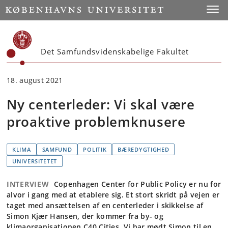
Start
Toggl
Det Samfundsvidenskabelige Fakultet
18. august 2021
Ny centerleder: Vi skal være
proaktive problemknusere
KLIMA
SAMFUND
POLITIK
BÆREDYGTIGHED
UNIVERSITETET
INTERVIEW
Copenhagen Center for Public Policy er nu for
alvor i gang med at etablere sig. Et stort skridt på vejen er
taget med ansættelsen af en centerleder i skikkelse af
Simon Kjær Hansen, der kommer fra by- og
klimaorganisationen C40 Cities. Vi har mødt Simon til en