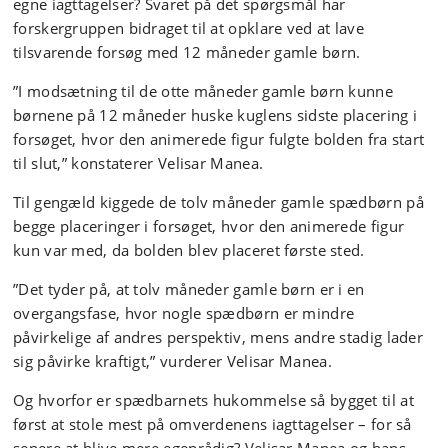
egne iagttagelser? Svaret på det spørgsmål har
forskergruppen bidraget til at opklare ved at lave
tilsvarende forsøg med 12 måneder gamle børn.
”I modsætning til de otte måneder gamle børn kunne
børnene på 12 måneder huske kuglens sidste placering i
forsøget, hvor den animerede figur fulgte bolden fra start
til slut,” konstaterer Velisar Manea.
Til gengæld kiggede de tolv måneder gamle spædbørn på
begge placeringer i forsøget, hvor den animerede figur
kun var med, da bolden blev placeret første sted.
”Det tyder på, at tolv måneder gamle børn er i en
overgangsfase, hvor nogle spædbørn er mindre
påvirkelige af andres perspektiv, mens andre stadig lader
sig påvirke kraftigt,” vurderer Velisar Manea.
Og hvorfor er spædbarnets hukommelse så bygget til at
først at stole mest på omverdenens iagttagelser – for så