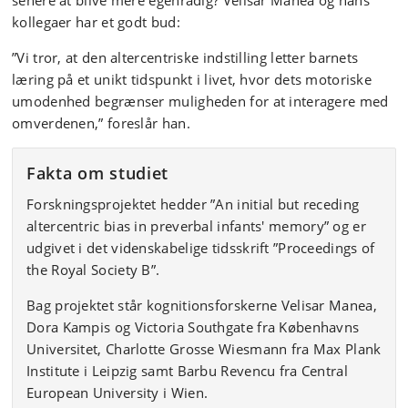
senere at blive mere egenrådig? Velisar Manea og hans
kollegaer har et godt bud:
”Vi tror, at den altercentriske indstilling letter barnets
læring på et unikt tidspunkt i livet, hvor dets motoriske
umodenhed begrænser muligheden for at interagere med
omverdenen,” foreslår han.
Fakta om studiet
Forskningsprojektet hedder ”An initial but receding
altercentric bias in preverbal infants' memory” og er
udgivet i det videnskabelige tidsskrift ”Proceedings of
the Royal Society B”.
Bag projektet står kognitionsforskerne Velisar Manea,
Dora Kampis og Victoria Southgate fra Københavns
Universitet, Charlotte Grosse Wiesmann fra Max Plank
Institute i Leipzig samt Barbu Revencu fra Central
European University i Wien.