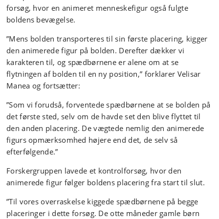
forsøg, hvor en animeret menneskefigur også fulgte
boldens bevægelse.
”Mens bolden transporteres til sin første placering, kigger
den animerede figur på bolden. Derefter dækker vi
karakteren til, og spædbørnene er alene om at se
flytningen af bolden til en ny position,” forklarer Velisar
Manea og fortsætter:
”Som vi forudså, forventede spædbørnene at se bolden på
det første sted, selv om de havde set den blive flyttet til
den anden placering. De vægtede nemlig den animerede
figurs opmærksomhed højere end det, de selv så
efterfølgende.”
Forskergruppen lavede et kontrolforsøg, hvor den
animerede figur følger boldens placering fra start til slut.
”Til vores overraskelse kiggede spædbørnene på begge
placeringer i dette forsøg. De otte måneder gamle børn