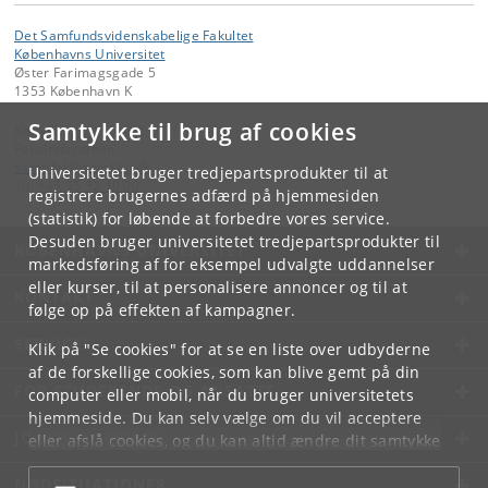
Det Samfundsvidenskabelige Fakultet
Københavns Universitet
Øster Farimagsgade 5
1353 København K
Samtykke til brug af cookies
Kontakt:
Fakultetsstaben
samf-fak
@
samf
.
ku
.
dk
Universitetet bruger tredjepartsprodukter til at
Tlf:
+45 35 32 10 00
registrere brugernes adfærd på hjemmesiden
(statistik) for løbende at forbedre vores service.
Desuden bruger universitetet tredjepartsprodukter til
KØBENHAVNS UNIVERSITET
markedsføring af for eksempel udvalgte uddannelser
eller kurser, til at personalisere annoncer og til at
KONTAKT
følge op på effekten af kampagner.
SERVICES
Klik på "Se cookies" for at se en liste over udbyderne
af de forskellige cookies, som kan blive gemt på din
FOR STUDERENDE OG ANSATTE
computer eller mobil, når du bruger universitetets
hjemmeside. Du kan selv vælge om du vil acceptere
JOB OG KARRIERE
eller afslå cookies, og du kan altid ændre dit samtykke
under
Cookie- og privatlivspolitik
som du finder i
NØDSITUATIONER
bunden af hver side.