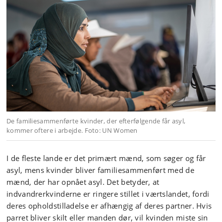
De familiesammenførte kvinder, der efterfølgende får asyl,
kommer oftere i arbejde. Foto: UN Women
I de fleste lande er det primært mænd, som søger og får
asyl, mens kvinder bliver familiesammenført med de
mænd, der har opnået asyl. Det betyder, at
indvandrerkvinderne er ringere stillet i værtslandet, fordi
deres opholdstilladelse er afhængig af deres partner. Hvis
parret bliver skilt eller manden dør, vil kvinden miste sin