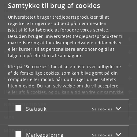
Samtykke til brug af cookies
Kontakt:
Fakultetsstaben
samf-fak
@
samf
.
ku
.
dk
Universitetet bruger tredjepartsprodukter til at
Tlf:
+45 35 32 10 00
registrere brugernes adfærd på hjemmesiden
(statistik) for løbende at forbedre vores service.
Desuden bruger universitetet tredjepartsprodukter til
KØBENHAVNS UNIVERSITET
markedsføring af for eksempel udvalgte uddannelser
eller kurser, til at personalisere annoncer og til at
KONTAKT
følge op på effekten af kampagner.
SERVICES
Klik på "Se cookies" for at se en liste over udbyderne
af de forskellige cookies, som kan blive gemt på din
FOR STUDERENDE OG ANSATTE
computer eller mobil, når du bruger universitetets
hjemmeside. Du kan selv vælge om du vil acceptere
JOB OG KARRIERE
eller afslå cookies, og du kan altid ændre dit samtykke
under
Cookie- og privatlivspolitik
som du finder i
NØDSITUATIONER
bunden af hver side.
Acceptér eller afslå
Statistik
Se cookies
Googles privatlivspolitik
WEB
MØD KU PÅ
Acceptér eller afslå
Markedsføring
Se cookies