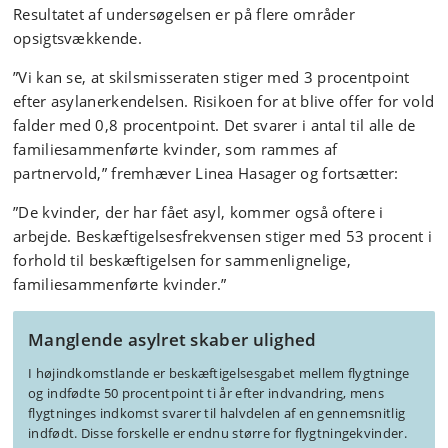
Resultatet af undersøgelsen er på flere områder
opsigtsvækkende.
”Vi kan se, at skilsmisseraten stiger med 3 procentpoint
efter asylanerkendelsen. Risikoen for at blive offer for vold
falder med 0,8 procentpoint. Det svarer i antal til alle de
familiesammenførte kvinder, som rammes af
partnervold,” fremhæver Linea Hasager og fortsætter:
”De kvinder, der har fået asyl, kommer også oftere i
arbejde. Beskæftigelsesfrekvensen stiger med
53 procent i
forhold til beskæftigelsen for sammenlignelige,
familiesammenførte kvinder.”
Manglende asylret skaber ulighed
I højindkomstlande er beskæftigelsesgabet mellem flygtninge
og indfødte 50 procentpoint ti år efter indvandring, mens
flygtninges indkomst svarer til halvdelen af en gennemsnitlig
indfødt. Disse forskelle er endnu større for flygtningekvinder.