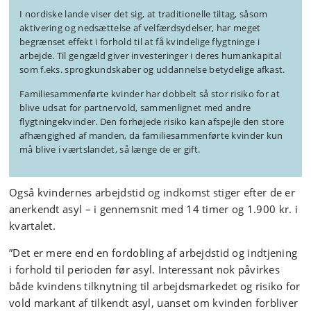
I nordiske lande viser det sig, at traditionelle tiltag, såsom
aktivering og nedsættelse af velfærdsydelser, har meget
begrænset effekt i forhold til at få kvindelige flygtninge i
arbejde. Til gengæld giver investeringer i deres humankapital
som f.eks. sprogkundskaber og uddannelse betydelige afkast.
Familiesammenførte kvinder har dobbelt så stor risiko for at
blive udsat for partnervold, sammenlignet med andre
flygtningekvinder. Den forhøjede risiko kan afspejle den store
afhængighed af manden, da familiesammenførte kvinder kun
må blive i værtslandet, så længe de er gift.
Også kvindernes arbejdstid og indkomst stiger efter de er
anerkendt asyl – i gennemsnit med 14 timer og 1.900 kr. i
kvartalet.
”Det er mere end en fordobling af arbejdstid og indtjening
i forhold til perioden før asyl. Interessant nok påvirkes
både kvindens tilknytning til arbejdsmarkedet og risiko for
vold markant af tilkendt asyl, uanset om kvinden forbliver