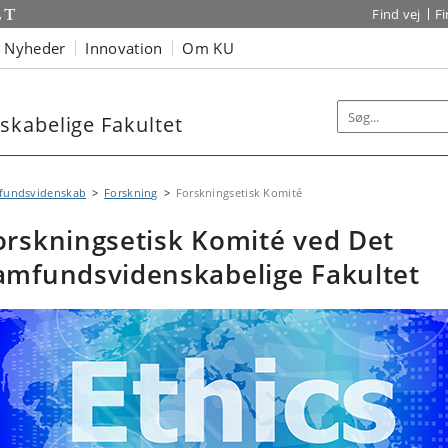
Find vej
F
Nyheder
Innovation
Om KU
kabelige Fakultet
fundsvidenskab
Forskning
Forskningsetisk Komité
orskningsetisk Komité ved Det
amfundsvidenskabelige Fakultet