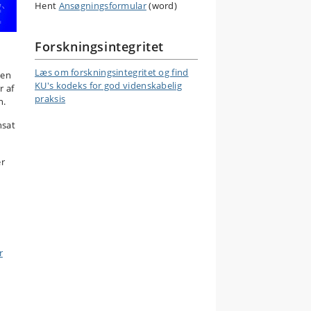
Hent
Ansøgningsformular
(word)
Forskningsintegritet
Læs om forskningsintegritet og find
den
KU's kodeks for god videnskabelig
r af
praksis
n.
nsat
er
r