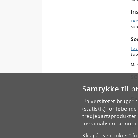
In
Lek
Sup
So
Lek
Sup
Medl
SO
Samtykke til b
Lek
Se
Universitetet bruger 
(statistik) for løbend
SAM
Inf
tredjepartsprodukter t
personalisere annonce
Kon
Klik på "Se cookies" f