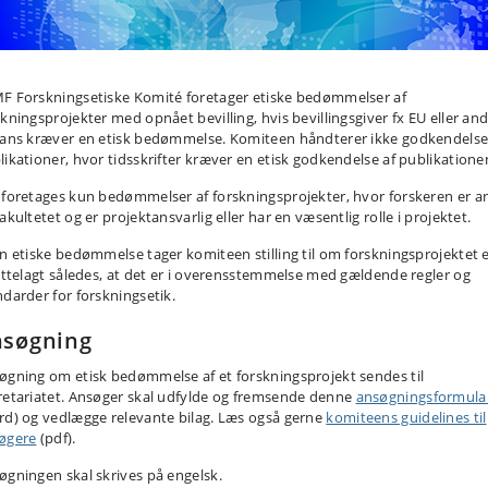
F Forskningsetiske Komité foretager etiske bedømmelser af
skningsprojekter med opnået bevilling, hvis bevillingsgiver fx EU eller an
tans kræver en etisk bedømmelse. Komiteen håndterer ikke godkendelse
likationer, hvor tidsskrifter kræver en etisk godkendelse af publikatione
 foretages kun bedømmelser af forskningsprojekter, hvor forskeren er a
akultetet og er projektansvarlig eller har en væsentlig rolle i projektet.
en etiske bedømmelse tager komiteen stilling til om forskningsprojektet 
rettelagt således, at det er i overensstemmelse med gældende regler og
ndarder for forskningsetik.
nsøgning
øgning om etisk bedømmelse af et forskningsprojekt sendes til
retariatet. Ansøger skal udfylde og fremsende denne
ansøgningsformula
rd) og vedlægge relevante bilag. Læs også gerne
komiteens guidelines til
øgere
(pdf).
øgningen skal skrives på engelsk.