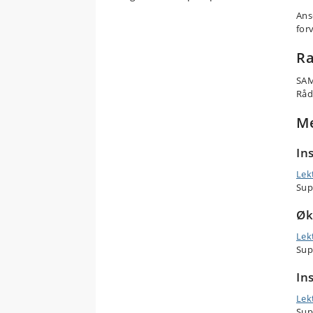
Ans
for
Ra
SAM
Råd
M
In
Lek
Sup
Øk
Lek
Sup
In
Lek
Sup