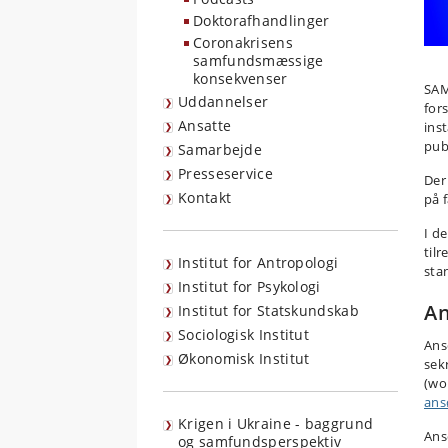
Doktorafhandlinger
Coronakrisens
samfundsmæssige
konsekvenser
SAM
Uddannelser
for
Ansatte
ins
pub
Samarbejde
Presseservice
Der
Kontakt
på f
I d
til
Institut for Antropologi
sta
Institut for Psykologi
A
Institut for Statskundskab
Sociologisk Institut
Ans
Økonomisk Institut
sek
(wo
ans
Krigen i Ukraine - baggrund
Ans
og samfundsperspektiv