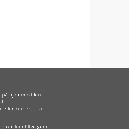
rd på hjemmesiden
et
ller kurser, til at
es, som kan blive gemt