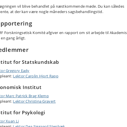
øgningen vil blive behandlet på næstkommende møde. Du kan således
vente, at der kan være nogle måneders sagsbehandlingstid.
pportering
F Forskningsetisk Komité afgiver en rapport om sit arbejde til Akademi
 en gang årligt.
edlemmer
stitut for Statskundskab
tor Gregory Eady
pleant:
Lektor Carolin Hjort Rapp
onomisk Institut
tor Marc Patrick Brag Klemp
pleant:
Lektor Christina Gravert
stitut for Psykologi
tor Xuan Li
pleant:
Lektor Dea Siggaard Stenbæk