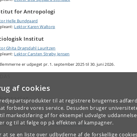
stitut for Antropologi
tor Helle Bundgaard
pleant:
Lektor Karen Waltorp
ciologisk Institut
tor Ghita Dragsdahl Lauritzen
pleant:
Lektor Carsten Strøby Jensen
em​​​​​​merne er udpeget pr. 1. september 2025 til 30. juni 2026.
DAS
rug af cookies
tor Andreas Bjerre-Nielsen
kretariat
tredjepartsprodukter til at registrere brugernes adfæ
e at forbedre vores service. Desuden bruger universitet
F Forskningsetisk Komite sekretariatsbetjenes af KU Forskning og
ormationssikkerhed.
il markedsføring af for eksempel udvalgte uddannelser e
r og til at følge op på effekten af kampagner.
takt Daniel Mosbæk Jensen,
forsk@adm.ku.dk
, 35 32 38 19
or at se en liste over udbyderne af de forskellige cooki