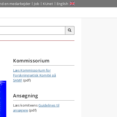
ind en medarbejder
Job
KUnet
English
Kommissorium
Læs Kommissorium for
Forskningsetisk Komité på
SAMF
(pdf)
Ansøgning
Læs komiteens
Guidelines til
ansøgere
(pdf)