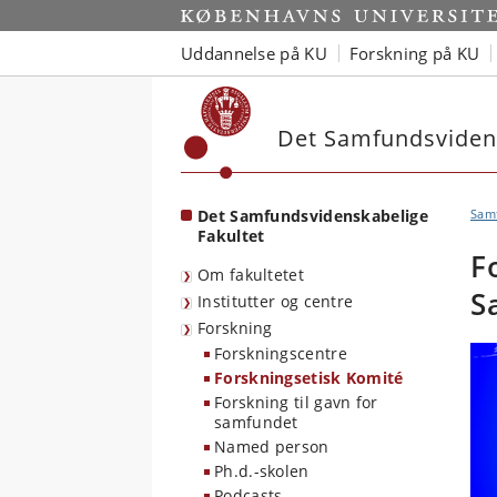
Start
Uddannelse på KU
Forskning på KU
Det Samfundsvidens
Det Samfundsvidenskabelige
Sam
Fakultet
F
Om fakultetet
S
Institutter og centre
Forskning
Forskningscentre
Forskningsetisk Komité
Forskning til gavn for
samfundet
Named person
Ph.d.-skolen
Podcasts