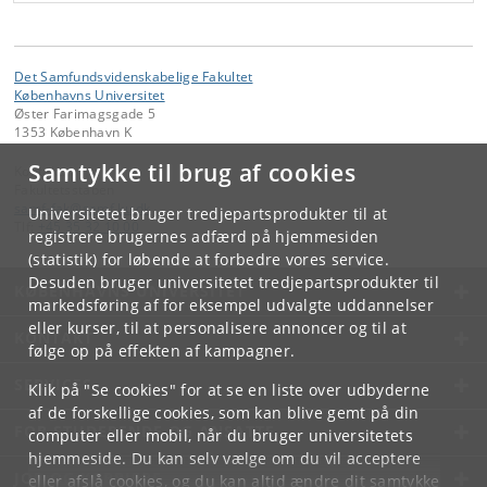
Det Samfundsvidenskabelige Fakultet
Københavns Universitet
Øster Farimagsgade 5
1353 København K
Samtykke til brug af cookies
Kontakt:
Fakultetsstaben
samf-fak
@
samf
.
ku
.
dk
Universitetet bruger tredjepartsprodukter til at
Tlf:
+45 35 32 10 00
registrere brugernes adfærd på hjemmesiden
(statistik) for løbende at forbedre vores service.
Desuden bruger universitetet tredjepartsprodukter til
KØBENHAVNS UNIVERSITET
markedsføring af for eksempel udvalgte uddannelser
eller kurser, til at personalisere annoncer og til at
KONTAKT
følge op på effekten af kampagner.
SERVICES
Klik på "Se cookies" for at se en liste over udbyderne
af de forskellige cookies, som kan blive gemt på din
FOR STUDERENDE OG ANSATTE
computer eller mobil, når du bruger universitetets
hjemmeside. Du kan selv vælge om du vil acceptere
JOB OG KARRIERE
eller afslå cookies, og du kan altid ændre dit samtykke