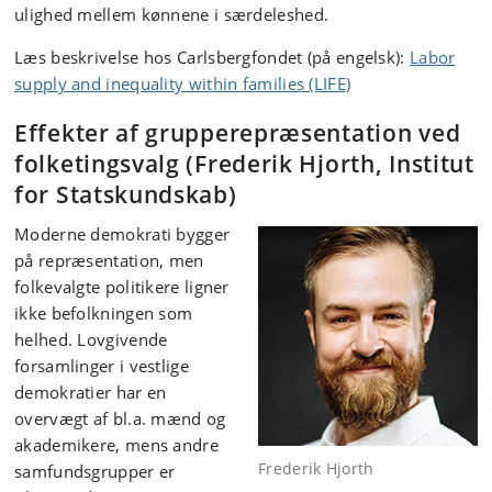
ulighed mellem kønnene i særdeleshed.
Læs beskrivelse hos Carlsbergfondet (på engelsk):
Labor
supply and inequality within families (LIFE)
Effekter af grupperepræsentation ved
folketingsvalg (Frederik Hjorth, Institut
for Statskundskab)
Moderne demokrati bygger
på repræsentation, men
folkevalgte politikere ligner
ikke befolkningen som
helhed. Lovgivende
forsamlinger i vestlige
demokratier har en
overvægt af bl.a. mænd og
akademikere, mens andre
Frederik Hjorth
samfundsgrupper er