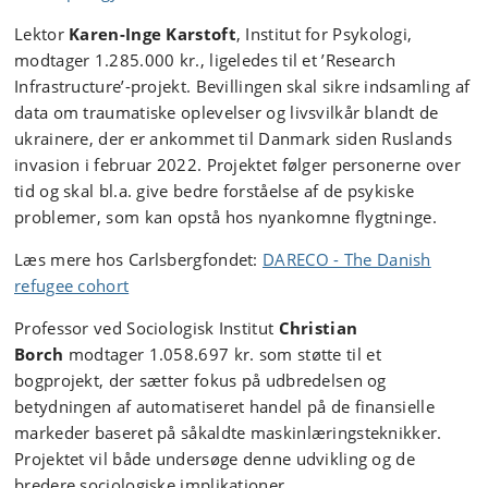
Lektor
Karen-Inge Karstoft
, Institut for Psykologi,
modtager 1.285.000 kr., ligeledes til et ’Research
Infrastructure’-projekt. Bevillingen skal sikre indsamling af
data om traumatiske oplevelser og livsvilkår blandt de
ukrainere, der er ankommet til Danmark siden Ruslands
invasion i februar 2022. Projektet følger personerne over
tid og skal bl.a. give bedre forståelse af de psykiske
problemer, som kan opstå hos nyankomne flygtninge.
Læs mere hos Carlsbergfondet:
DARECO - The Danish
refugee cohort
Professor ved Sociologisk Institut
Christian
Borch
modtager 1.058.697 kr. som støtte til et
bogprojekt, der sætter fokus på udbredelsen og
betydningen af automatiseret handel på de finansielle
markeder baseret på såkaldte maskinlæringsteknikker.
Projektet vil både undersøge denne udvikling og de
bredere sociologiske implikationer.