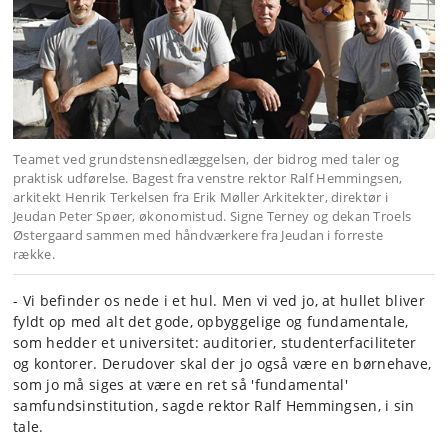
Teamet ved grundstensnedlæggelsen, der bidrog med taler og
praktisk udførelse. Bagest fra venstre rektor Ralf Hemmingsen,
arkitekt Henrik Terkelsen fra Erik Møller Arkitekter, direktør i
Jeudan Peter Spøer, økonomistud. Signe Terney og dekan Troels
Østergaard sammen med håndværkere fra Jeudan i forreste
række.
- Vi befinder os nede i et hul. Men vi ved jo, at hullet bliver
fyldt op med alt det gode, opbyggelige og fundamentale,
som hedder et universitet: auditorier, studenterfaciliteter
og kontorer. Derudover skal der jo også være en børnehave,
som jo må siges at være en ret så 'fundamental'
samfundsinstitution, sagde rektor Ralf Hemmingsen, i sin
tale.