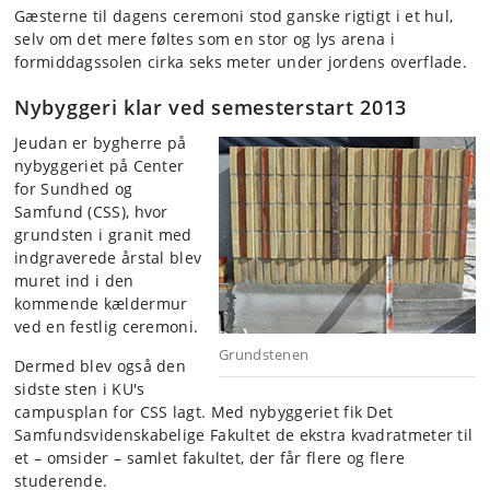
Gæsterne til dagens ceremoni stod ganske rigtigt i et hul,
selv om det mere føltes som en stor og lys arena i
formiddagssolen cirka seks meter under jordens overflade.
Nybyggeri klar ved semesterstart 2013
Jeudan er bygherre på
nybyggeriet på Center
for Sundhed og
Samfund (CSS), hvor
grundsten i granit med
indgraverede årstal blev
muret ind i den
kommende kældermur
ved en festlig ceremoni.
Grundstenen
Dermed blev også den
sidste sten i KU's
campusplan for CSS lagt. Med nybyggeriet fik Det
Samfundsvidenskabelige Fakultet de ekstra kvadratmeter til
et – omsider – samlet fakultet, der får flere og flere
studerende.