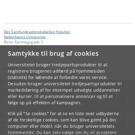
Det Samfundsvidenskabelige Fakultet
Københavns Universitet
Øster Farimagsgade 5
1353 København K
Samtykke til brug af cookies
Kontakt:
Fakultetssekretariatet
Universitetet bruger tredjepartsprodukter til at
webmaster
@
samf
.
ku
.
dk
registrere brugernes adfærd på hjemmesiden
(statistik) for løbende at forbedre vores service.
Desuden bruger universitetet tredjepartsprodukter til
KØBENHAVNS UNIVERSITET
markedsføring af for eksempel udvalgte uddannelser
eller kurser, til at personalisere annoncer og til at
KONTAKT
følge op på effekten af kampagner.
SERVICES
Klik på "Se cookies" for at se en liste over udbyderne
af de forskellige cookies, som kan blive gemt på din
FOR STUDERENDE OG ANSATTE
computer eller mobil, når du bruger universitetets
hjemmeside. Du kan selv vælge om du vil acceptere