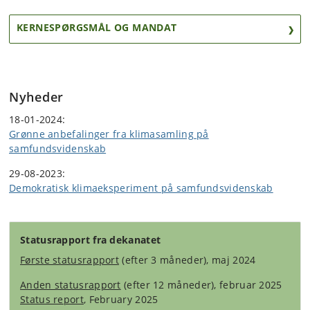
KERNESPØRGSMÅL OG MANDAT
Nyheder
18-01-2024:
Grønne anbefalinger fra klimasamling på
samfundsvidenskab
29-08-2023:
Demokratisk klimaeksperiment på samfundsvidenskab
Statusrapport fra dekanatet
Første statusrapport
(efter 3 måneder), maj 2024
Anden statusrapport
(efter 12 måneder), februar 2025
Status report
, February 2025