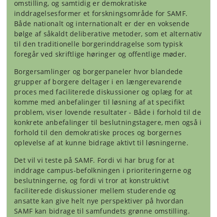
omstilling, og samtidig er demokratiske
inddragelsesformer et forskningsområde for SAMF.
Både nationalt og internationalt er der en voksende
bølge af såkaldt deliberative metoder, som et alternativ
til den traditionelle borgerinddragelse som typisk
foregår ved skriftlige høringer og offentlige møder.
Borgersamlinger og borgerpaneler hvor blandede
grupper af borgere deltager i en længerevarende
proces med faciliterede diskussioner og oplæg for at
komme med anbefalinger til løsning af at specifikt
problem, viser lovende resultater - Både i forhold til de
konkrete anbefalinger til beslutningstagere, men også i
forhold til den demokratiske proces og borgernes
oplevelse af at kunne bidrage aktivt til løsningerne.
Det vil vi teste på SAMF. Fordi vi har brug for at
inddrage campus-befolkningen i prioriteringerne og
beslutningerne, og fordi vi tror at konstruktivt
faciliterede diskussioner mellem studerende og
ansatte kan give helt nye perspektiver på hvordan
SAMF kan bidrage til samfundets grønne omstilling.