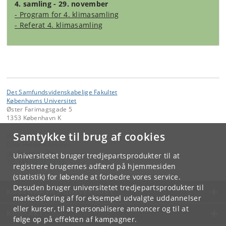
4. samling - 29. november
- Program for 4. klimasamling
- Referat 4. klimasamling
Det Samfundsvidenskabelige Fakultet
Københavns Universitet
Øster Farimagsgade 5
1353 København K
Samtykke til brug af cookies
Kontakt:
Ditte Helsted-Amskov
dia
@
samf
.
ku
.
dk
Universitetet bruger tredjepartsprodukter til at
Tlf:
+45 35 32 79 93
registrere brugernes adfærd på hjemmesiden
(statistik) for løbende at forbedre vores service.
Desuden bruger universitetet tredjepartsprodukter til
KØBENHAVNS UNIVERSITET
markedsføring af for eksempel udvalgte uddannelser
eller kurser, til at personalisere annoncer og til at
KONTAKT
følge op på effekten af kampagner.