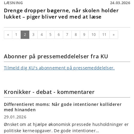
LÆSNING
24.03.2026
Drenge dropper bøgerne, når skolen holder
lukket – piger bliver ved med at læse
Forrige
(nuværende)
Næste
«
1
2
3
4
5
6
7
8
9
10
11
»
Abonner på pressemeddelelser fra KU
Tilmeld dig KU's abonnement på pressemeddelelser.
Kronikker - debat - kommentarer
Differentieret moms: Når gode intentioner kolliderer
med hinanden
29.01.2026
Ønsket om at hjælpe økonomisk pressede husholdninger er
politiske kerneopgaver. De gode intentioner…