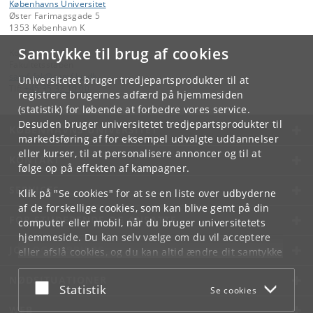
Københavns Universitet
Øster Farimagsgade 5
1353 København K
Samtykke til brug af cookies
Kontakt:
Fakultetsstaben
samf-fak
@
samf
.
ku
.
dk
Universitetet bruger tredjepartsprodukter til at
Tlf:
+45 35 32 10 00
registrere brugernes adfærd på hjemmesiden
(statistik) for løbende at forbedre vores service.
Desuden bruger universitetet tredjepartsprodukter til
KØBENHAVNS UNIVERSITET
markedsføring af for eksempel udvalgte uddannelser
eller kurser, til at personalisere annoncer og til at
KONTAKT
følge op på effekten af kampagner.
SERVICES
Klik på "Se cookies" for at se en liste over udbyderne
af de forskellige cookies, som kan blive gemt på din
FOR STUDERENDE OG ANSATTE
computer eller mobil, når du bruger universitetets
hjemmeside. Du kan selv vælge om du vil acceptere
JOB OG KARRIERE
eller afslå cookies, og du kan altid ændre dit samtykke
under
Cookie- og privatlivspolitik
som du finder i
NØDSITUATIONER
bunden af hver side.
Acceptér eller afslå
Statistik
Se cookies
Googles privatlivspolitik
WEB