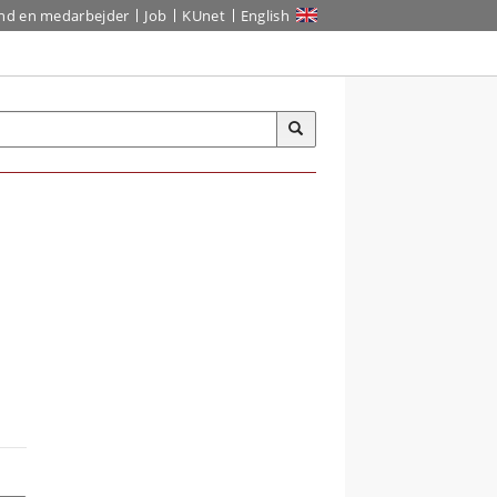
ind en medarbejder
Job
KUnet
English