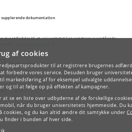
. supplerende dokumentation
eg giver tilladelse til, at universitetet kan registrere ovenstående
ysninger.
Se privatlivspolitik
.
*
rug af cookies
tredjepartsprodukter til at registrere brugernes adfæ
e at forbedre vores service. Desuden bruger universitet
il markedsføring af for eksempel udvalgte uddannelser e
r og til at følge op på effekten af kampagner.
END
RYD
or at se en liste over udbyderne af de forskellige cooki
 mobil, når du bruger universitetets hjemmeside. Du k
slå cookies, og du kan altid ændre dit samtykke under
Co
 finder i bunden af hver side.
tik