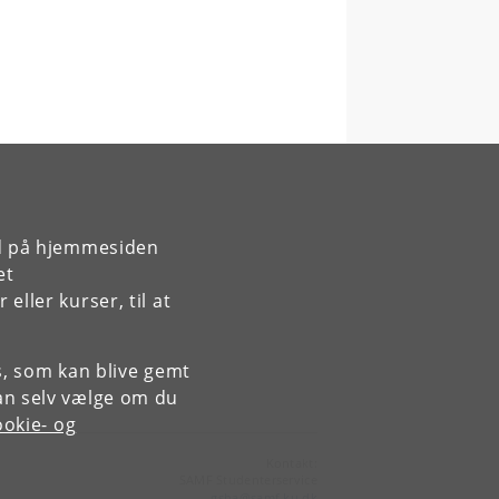
rd på hjemmesiden
et
ller kurser, til at
es, som kan blive gemt
an selv vælge om du
okie- og
Kontakt:
SAMF Studenterservice
gsha
@
samf
.
ku
.
dk