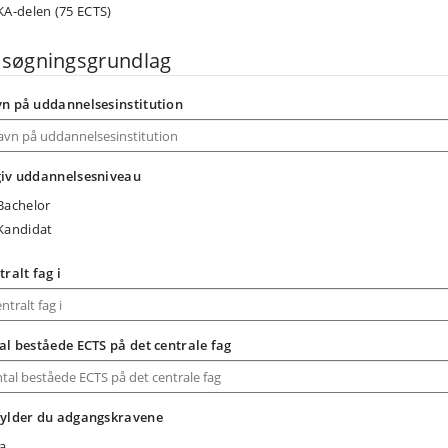
KA-delen (75 ECTS)
søgningsgrundlag
n på uddannelsesinstitution
iv uddannelsesniveau
Bachelor
Kandidat
tralt fag i
al beståede ECTS på det centrale fag
ylder du adgangskravene
Ja