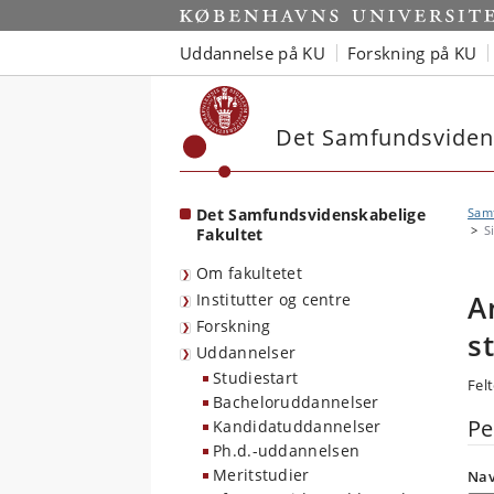
Start
Uddannelse på KU
Forskning på KU
Det Samfundsvidens
Det Samfundsvidenskabelige
Sam
S
Fakultet
Om fakultetet
A
Institutter og centre
Forskning
s
Uddannelser
Studiestart
Fel
Bacheloruddannelser
Pe
Kandidatuddannelser
Ph.d.-uddannelsen
Meritstudier
Na