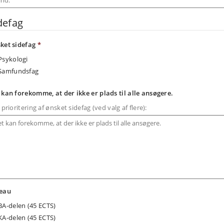
defag
ket sidefag
*
Psykologi
Samfundsfag
 kan forekomme, at der ikke er plads til alle ansøgere.
 prioritering af ønsket sidefag (ved valg af flere):
eau
BA-delen (45 ECTS)
KA-delen (45 ECTS)