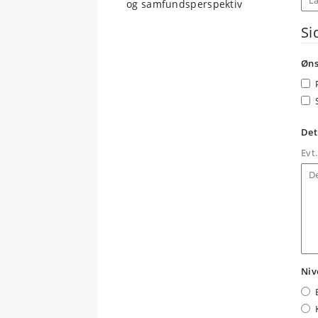
og samfundsperspektiv
Si
Øns
Det
Evt.
Niv