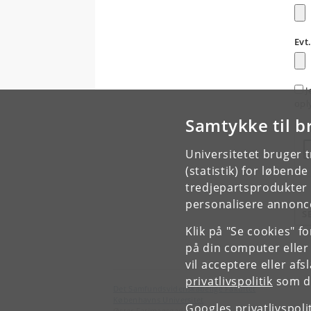
Evt
J
opl
Samtykke til b
Universitetet bruger 
(statistik) for løbend
tredjepartsprodukter t
personalisere annonce
S
Klik på "Se cookies" f
på din computer eller
vil acceptere eller af
privatlivspolitik
som du
Det Samfundsvidenskabelige Fakultet
Københavns Universitet
Googles privatlivspoli
Øster Farimagsgade 5