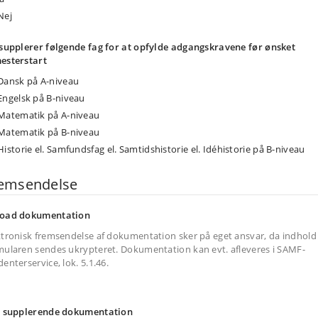
Nej
 supplerer følgende fag for at opfylde adgangskravene før ønsket
esterstart
Dansk på A-niveau
Engelsk på B-niveau
Matematik på A-niveau
Matematik på B-niveau
Historie el. Samfundsfag el. Samtidshistorie el. Idéhistorie på B-niveau
emsendelse
oad dokumentation
nemse
ktronisk fremsendelse af dokumentation sker på eget ansvar, da indhold 
mularen sendes ukrypteret. Dokumentation kan evt. afleveres i SAMF-
enterservice, lok. 5.1.46.
. supplerende dokumentation