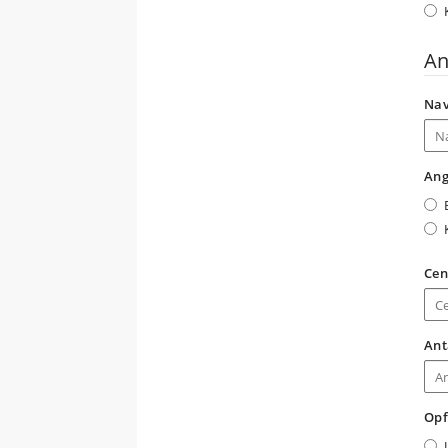
An
Nav
Ang
Cen
Ant
Opf