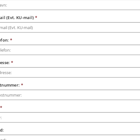
ail (Evt. KU-mail)
*
efon:
*
esse:
*
stnummer:
*
:
*
d: