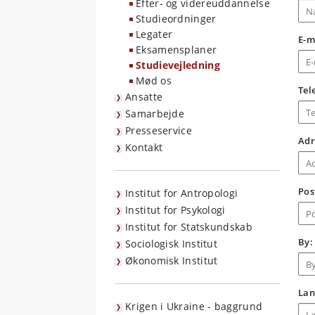
Efter- og videreuddannelse
Studieordninger
Legater
E-m
Eksamensplaner
Studievejledning
Mød os
Tel
Ansatte
Samarbejde
Presseservice
Adr
Kontakt
Po
Institut for Antropologi
Institut for Psykologi
Institut for Statskundskab
By
Sociologisk Institut
Økonomisk Institut
Lan
Krigen i Ukraine - baggrund