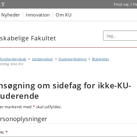
Find vej
F
Nyheder
Innovation
Om KU
kabelige Fakultet
fundsvidenskab
Uddannelser
Studievejledning
Blanketter
idefag ikke-KU
nsøgning om sidefag for ikke-KU-
tuderende
ter markeret med
*
skal udfyldes.
rsonoplysninger
vn:
*