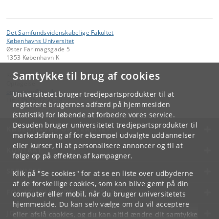
Det Samfundsvidenskabelige Fakultet
Københavns Universitet
Øster Farimagsgade 5
1353 København K
Samtykke til brug af cookies
Kontakt:
Optagelse
optagelse
@
ku
.
dk
Universitetet bruger tredjepartsprodukter til at
Tlf:
+45 35 32 29 29
registrere brugernes adfærd på hjemmesiden
(statistik) for løbende at forbedre vores service.
Desuden bruger universitetet tredjepartsprodukter til
KØBENHAVNS UNIVERSITET
markedsføring af for eksempel udvalgte uddannelser
eller kurser, til at personalisere annoncer og til at
KONTAKT
følge op på effekten af kampagner.
SERVICES
Klik på "Se cookies" for at se en liste over udbyderne
af de forskellige cookies, som kan blive gemt på din
FOR STUDERENDE OG ANSATTE
computer eller mobil, når du bruger universitetets
hjemmeside. Du kan selv vælge om du vil acceptere
JOB OG KARRIERE
eller afslå cookies, og du kan altid ændre dit samtykke