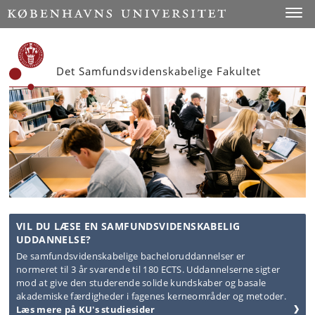
Start
Toggl
Det Samfundsvidenskabelige Fakultet
VIL DU LÆSE EN SAMFUNDSVIDENSKABELIG
UDDANNELSE?
De samfundsvidenskabelige bacheloruddannelser er
normeret til 3 år svarende til 180 ECTS. Uddannelserne sigter
mod at give den studerende solide kundskaber og basale
akademiske færdigheder i fagenes kerneområder og metoder.
Læs mere på KU's studiesider