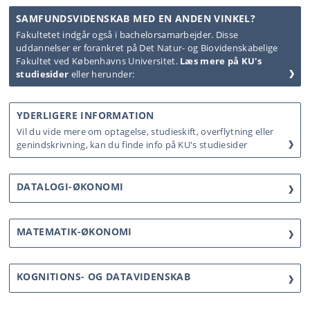
SAMFUNDSVIDENSKAB MED EN ANDEN VINKEL?
Fakultetet indgår også i bachelorsamarbejder. Disse
uddannelser er forankret på Det Natur- og Biovidenskabelige
Fakultet ved Københavns Universitet.
Læs mere på KU's
studiesider
eller herunder:
YDERLIGERE INFORMATION
Vil du vide mere om optagelse, studieskift, overflytning eller
genindskrivning, kan du finde info på KU's studiesider
DATALOGI-ØKONOMI
MATEMATIK-ØKONOMI
KOGNITIONS- OG DATAVIDENSKAB