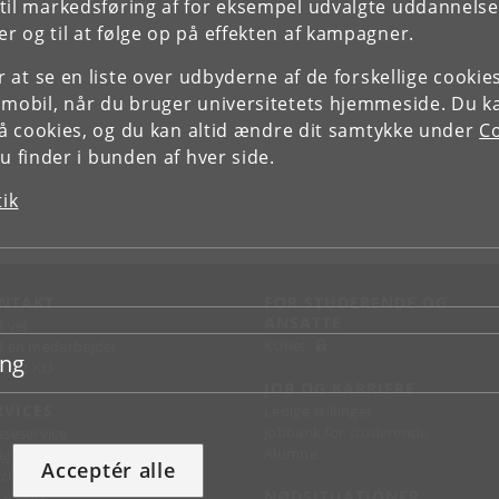
il markedsføring af for eksempel udvalgte uddannelser e
r og til at følge op på effekten af kampagner.
or at se en liste over udbyderne af de forskellige cooki
 mobil, når du bruger universitetets hjemmeside. Du k
slå cookies, og du kan altid ændre dit samtykke under
Co
 finder i bunden af hver side.
tik
NTAKT
FOR STUDERENDE OG
ANSATTE
d vej
KUnet
d en medarbejder
ing
takt KU
JOB OG KARRIERE
RVICES
Ledige stillinger
Jobbank for studerende
sseservice
Alumne
ignguide
Acceptér alle
chandise
NØDSITUATIONER
support