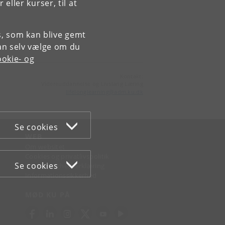
ller kurser, til at
es, som kan blive gemt
an selv vælge om du
okie- og
Kontakt:
Videreuddannelse og Livslang Læring
lifelonglearning
@
adm
.
ku
.
dk
Se cookies
WEB
Om websitet
Cookies og privatlivspolitik
Se cookies
Tilgængelighedserklæring
Informationssikkerhed
MØD KU PÅ