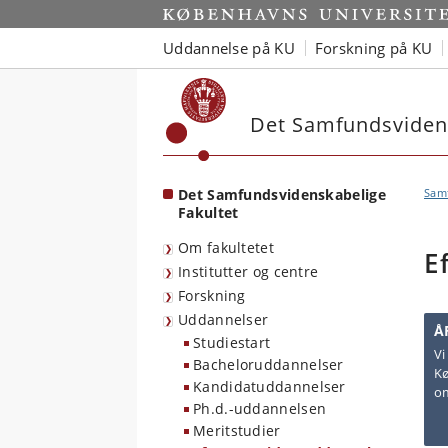
Start
Uddannelse på KU
Forskning på KU
Det Samfundsvidens
Det Samfundsvidenskabelige
Sam
Fakultet
Om fakultetet
E
Institutter og centre
Forskning
Uddannelser
Å
Studiestart
Vi
Bacheloruddannelser
Kø
Kandidatuddannelser
om
Ph.d.-uddannelsen
Meritstudier