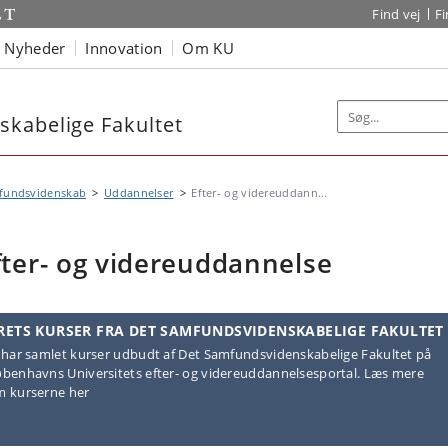
Find vej
F
Nyheder
Innovation
Om KU
kabelige Fakultet
fundsvidenskab
Uddannelser
Efter- og videreuddann...
fter- og videreuddannelse
RETS KURSER FRA DET SAMFUNDSVIDENSKABELIGE FAKULTET
 har samlet kurser udbudt af Det Samfundsvidenskabelige Fakultet på
benhavns Universitets efter- og videreuddannelsesportal. Læs mere
 kurserne her