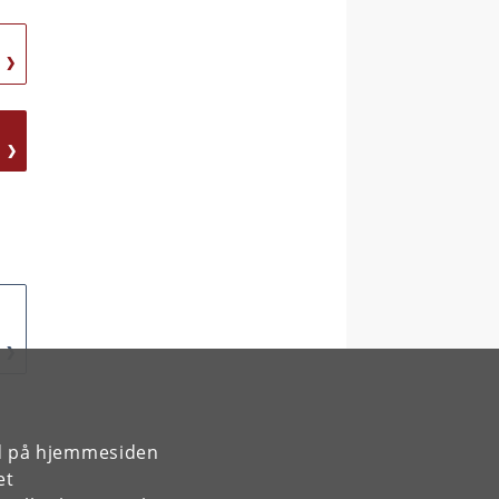
rd på hjemmesiden
et