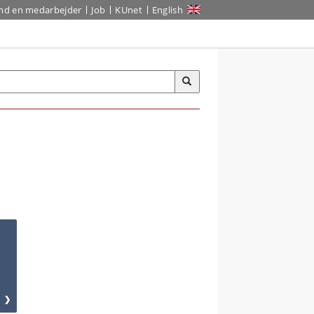
ind en medarbejder
Job
KUnet
English