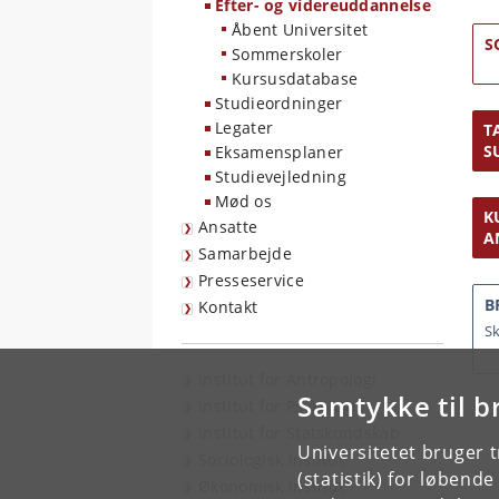
Efter- og videreuddannelse
Åbent Universitet
S
Sommerskoler
Kursusdatabase
Studieordninger
Legater
T
S
Eksamensplaner
Studievejledning
Mød os
K
Ansatte
A
Samarbejde
Presseservice
B
Kontakt
Sk
Institut for Antropologi
Samtykke til b
Institut for Psykologi
Institut for Statskundskab
Universitetet bruger 
Sociologisk Institut
(statistik) for løbend
Økonomisk Institut