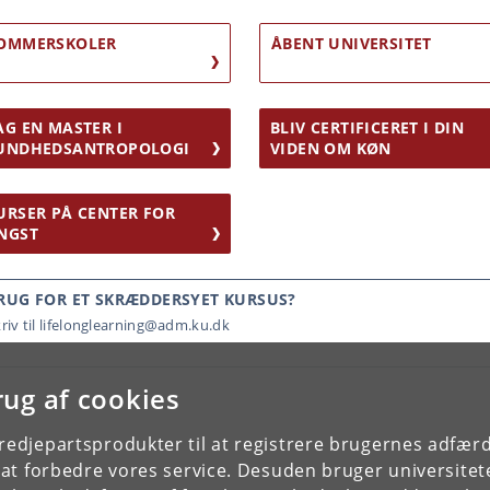
OMMERSKOLER
ÅBENT UNIVERSITET
AG EN MASTER I
BLIV CERTIFICERET I DIN
UNDHEDSANTROPOLOGI
VIDEN OM KØN
URSER PÅ CENTER FOR
NGST
RUG FOR ET SKRÆDDERSYET KURSUS?
riv til lifelonglearning@adm.ku.dk
rug af cookies
tredjepartsprodukter til at registrere brugernes adfæ
e at forbedre vores service. Desuden bruger universitet