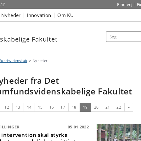
Find vej
F
Nyheder
Innovation
Om KU
kabelige Fakultet
fundsvidenskab
Nyheder
yheder fra Det
amfundsvidenskabelige Fakultet
rrige
(nuværende)
Næste
12
13
14
15
16
17
18
19
20
21
22
»
ILLINGER
05.01.2022
 intervention skal styrke