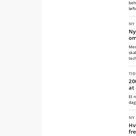
beh
løf
NY 
Ny
om
Med
ska
tec
TID
20
at
Et 
dag
NY 
Hv
fr