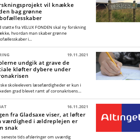
rskningsprojekt vil knække
den bag grønne
bofællesskaber
 støtte fra VELUX FONDEN skal ny forskning
ække, hvordan man skaber grønne
ofællesskaber i…
RING
19.11.2021
olerne undgik at grave de
ciale kløfter dybere under
ronakrisen
ske skoleelevers læsefærdigheder er kun i
keden grad blevet ramt af coronakrisens…
BAT
16.11.2021
gen fra Gladsaxe viser, at løfter
 værdighed i ældreplejen er
m snak
 seneste tids afsløringer om uværdig