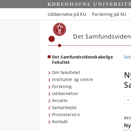
Start
Uddannelse på KU
Forskning på KU
Det Samfundsvidens
Det Samfundsvidenskabelige
Sam
Fakultet
Om fakultetet
N
Institutter og centre
S
Forskning
Uddannelser
Fo
«
Ansatte
Samarbejde
Presseservice
BEV
Kontakt
Ny