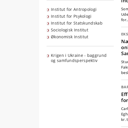
in
Som 
Institut for Antropologi
Ude
Institut for Psykologi
for
Institut for Statskundskab
Sociologisk Institut
EK
Økonomisk Institut
Næ
on
Sa
Krigen i Ukraine - baggrund
og samfundsperspektiv
Stu
Fak
bes
BA
Ef
fo
Car
Egh
kr. 