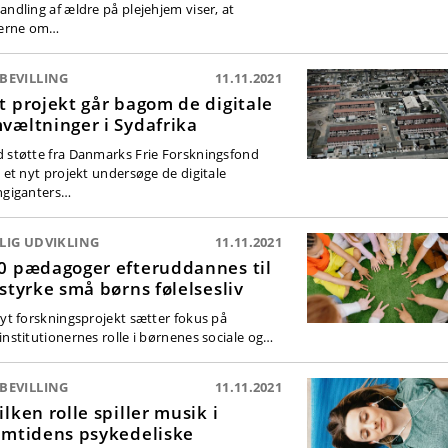
andling af ældre på plejehjem viser, at
terne om…
BEVILLING
11.11.2021
t projekt går bagom de digitale
væltninger i Sydafrika
 støtte fra Danmarks Frie Forskningsfond
l et nyt projekt undersøge de digitale
hgiganters…
LIG UDVIKLING
11.11.2021
0 pædagoger efteruddannes til
 styrke små børns følelsesliv
nyt forskningsprojekt sætter fokus på
institutionernes rolle i børnenes sociale og…
BEVILLING
11.11.2021
ilken rolle spiller musik i
emtidens psykedeliske