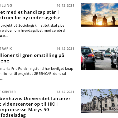
ILLING
16.12.2021
vet med et handicap står i
ntrum for ny undersøgelse
projekt på Sociologisk Institut skal give
rre viden om hverdagslivet med cerebral
ese.…
TRAFIK
16.12.2021
llioner til grøn omstilling på
jene
marks Frie Forskningsfond har bevilget knap
millioner til projektet GREENCAR, der skal
e…
T CENTER
13.12.2021
benhavns Universitet lancerer
t videnscenter op til HKH
onprinsesse Marys 50-
sfødselsdag