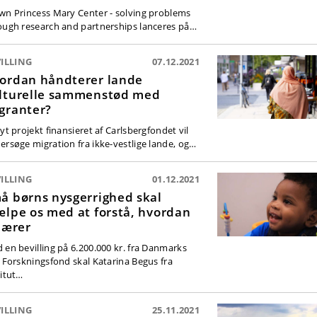
wn Princess Mary Center - solving problems
ough research and partnerships lanceres på…
ILLING
07.12.2021
ordan håndterer lande
lturelle sammenstød med
granter?
yt projekt finansieret af Carlsbergfondet vil
ersøge migration fra ikke-vestlige lande, og…
ILLING
01.12.2021
å børns nysgerrighed skal
ælpe os med at forstå, hvordan
 lærer
 en bevilling på 6.200.000 kr. fra Danmarks
e Forskningsfond skal Katarina Begus fra
titut…
ILLING
25.11.2021