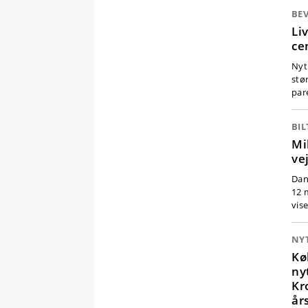
BEV
Li
ce
Nyt 
stø
par
BIL
Mi
ve
Dan
12 
vis
NY
Kø
ny
Kr
år