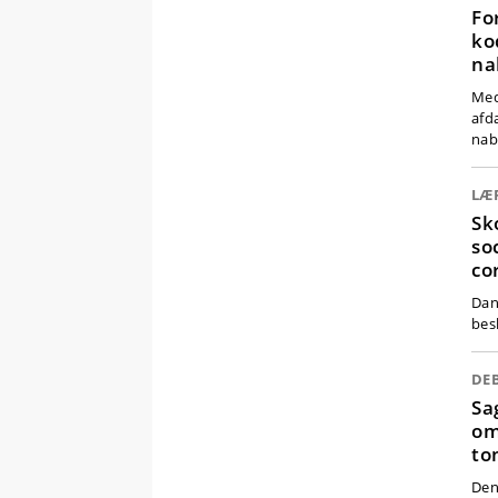
Fo
ko
na
Med
afd
nab
LÆ
Sk
so
co
Dan
bes
DE
Sa
om
to
Den