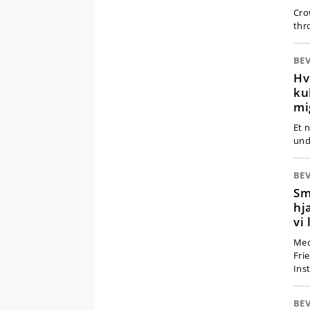
Cro
thr
BEV
Hv
ku
mi
Et n
und
BEV
Sm
hj
vi
Med
Fri
Ins
BEV