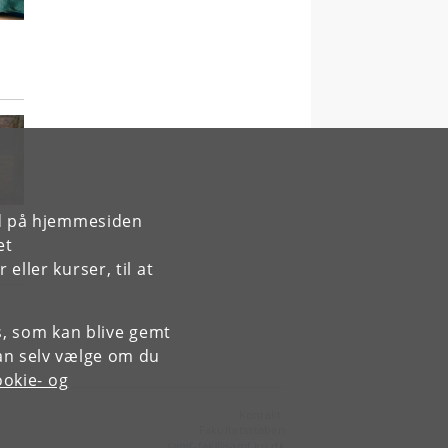
rd på hjemmesiden
et
ller kurser, til at
es, som kan blive gemt
an selv vælge om du
okie- og
Kontakt:
Fakultetsstaben
samf-fak
@
samf
.
ku
.
dk