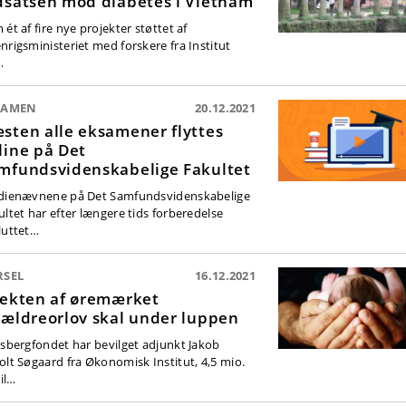
dsatsen mod diabetes i Vietnam
ét af fire nye projekter støttet af
nrigsministeriet med forskere fra Institut
…
SAMEN
20.12.2021
sten alle eksamener flyttes
line på Det
mfundsvidenskabelige Fakultet
dienævnene på Det Samfundsvidenskabelige
ultet har efter længere tids forberedelse
luttet…
RSEL
16.12.2021
fekten af øremærket
rældreorlov skal under luppen
lsbergfondet har bevilget adjunkt Jakob
olt Søgaard fra Økonomisk Institut, 4,5 mio.
til…