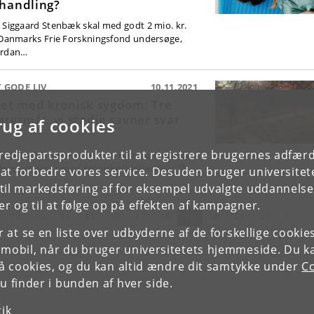
handling?
 Siggaard Stenbæk skal med godt 2 mio. kr.
 Danmarks Frie Forskningsfond undersøge,
rdan…
 GODE LIV
10.11.2021
vet med kronisk sygdom: Tre
ørgsmål, vi stadig savner svar
rug af cookies
tredjepartsprodukter til at registrere brugernes adfæ
har brug for mere viden om, hvordan vi bedst
per patienter med kroniske lidelser til at få
e at forbedre vores service. Desuden bruger universitet
il markedsføring af for eksempel udvalgte uddannelser e
r og til at følge op på effekten af kampagner.
rrige
(nuværende)
Næste
12
13
14
15
16
17
18
19
20
21
22
»
or at se en liste over udbyderne af de forskellige cooki
 mobil, når du bruger universitetets hjemmeside. Du k
slå cookies, og du kan altid ændre dit samtykke under
Co
 finder i bunden af hver side.
tik