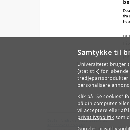
be
Dea
fra
hvo
DET
Li
sp
Samtykke til b
på
Universitetet bruger 
Vi 
hjæl
(statistik) for løbend
e…
tredjepartsprodukter t
personalisere annonce
Fo
«
Klik på "Se cookies" f
på din computer eller
vil acceptere eller af
privatlivspolitik
som du
Det Samfundsvidenskabelige Fakultet
Københavns Universitet
Googles privatlivspoli
Øster Farimagsgade 5