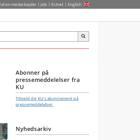
ind en medarbejder
Job
KUnet
English
Abonner på
pressemeddelelser fra
KU
Tilmeld dig KU's abonnement på
pressemeddelelser.
Nyhedsarkiv