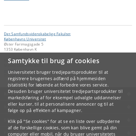
Det Samfundsvidenskabelige Fakultet
Københavns Universitet
Øster Farimagsgade 5
1353 København K
Samtykke til brug af cookies
Kontakt:
Martin Dueholm Bech
mdb
@
samf
.
ku
.
dk
Universitetet bruger tredjepartsprodukter til at
Tlf:
+45 35 32 10 00
registrere brugernes adfærd på hjemmesiden
(statistik) for løbende at forbedre vores service.
Desuden bruger universitetet tredjepartsprodukter til
KØBENHAVNS UNIVERSITET
markedsføring af for eksempel udvalgte uddannelser
eller kurser, til at personalisere annoncer og til at
KONTAKT
følge op på effekten af kampagner.
SERVICES
Klik på "Se cookies" for at se en liste over udbyderne
af de forskellige cookies, som kan blive gemt på din
FOR STUDERENDE OG ANSATTE
computer eller mobil, når du bruger universitetets